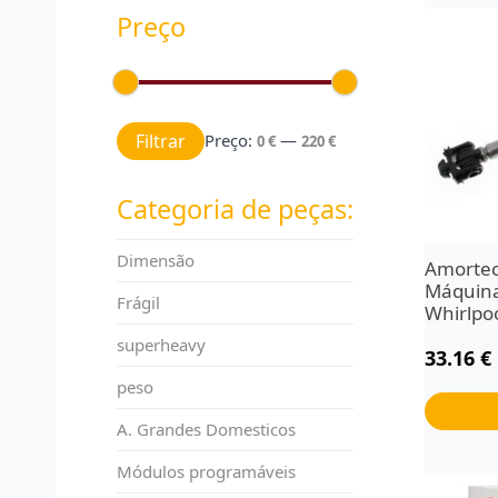
Preço
Preço mínimo
Preço máximo
Filtrar
Preço:
—
0 €
220 €
Categoria de peças:
Dimensão
Amortec
Máquina
Frágil
Whirlpo
superheavy
33.16
€
peso
A. Grandes Domesticos
Módulos programáveis