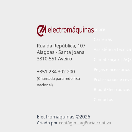
Sobre
Carreiras
Rua da República, 107
Assistência técnica
Alagoas - Santa Joana
3810-551 Aveiro
Climatização | AQS
Peças e acessórios
+351 234 302 200
(Chamada para rede fixa
Profissionais e rev
nacional)
Blog #Electrodicas
Contactos
Electromaquinas ©2026
Criado por
contágio - agência criativa