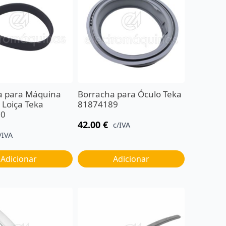
a para Máquina
Borracha para Óculo Teka
 Loiça Teka
81874189
30
42.00
€
c/IVA
/IVA
Adicionar
Adicionar