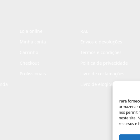
Loja online
RAL
Minha conta
Envios e devoluções
Carrinho
Termos e condições
Checkout
Politica de privacidade
Profissionais
Livro de reclamações
enda
Livro de elogios
Para fornec
armazenar e
nos permiti
neste site.
recursos e 