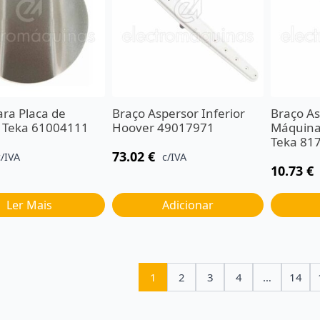
ara Placa de
Braço Aspersor Inferior
Braço As
 Teka 61004111
Hoover 49017971
Máquina 
Teka 81
73.02
€
c/IVA
c/IVA
10.73
€
Ler Mais
Adicionar
1
2
3
4
…
14