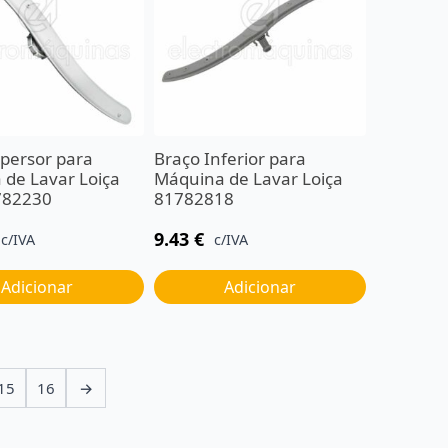
persor para
Braço Inferior para
de Lavar Loiça
Máquina de Lavar Loiça
782230
81782818
9.43
€
c/IVA
c/IVA
Adicionar
Adicionar
15
16
→