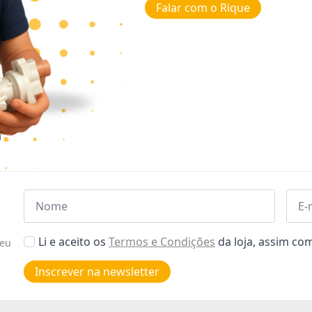
Falar com o Rique
Nome
Emai
*
*
Aceitar
Li e aceito os
Termos e Condições
da loja, assim c
seu
Poiticas
de
Inscrever na newsletter
privacidade
*