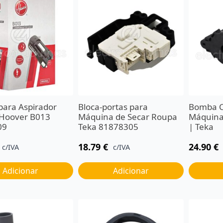
para Aspirador
Bloca-portas para
Bomba C
l Hoover B013
Máquina de Secar Roupa
Máquina 
09
Teka 81878305
| Teka
18.79
€
24.90
€
c/IVA
c/IVA
Adicionar
Adicionar