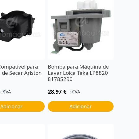
ompatível para
Bomba para Máquina de
de Secar Ariston
Lavar Loiça Teka LP8820
81785290
28.97
€
c/IVA
c/IVA
Adicionar
Adicionar