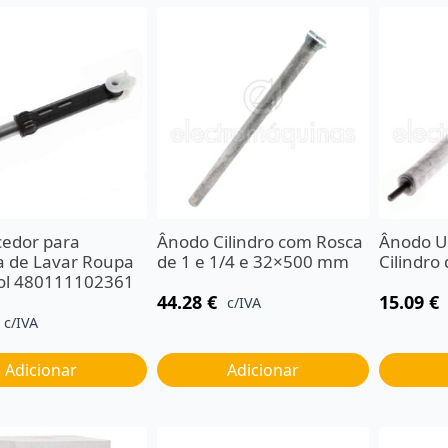
edor para
Ânodo Cilindro com Rosca
Ânodo Un
 de Lavar Roupa
de 1 e 1/4 e 32×500 mm
Cilindr
ol 480111102361
44.28
€
15.09
€
c/IVA
c/IVA
Adicionar
Adicionar