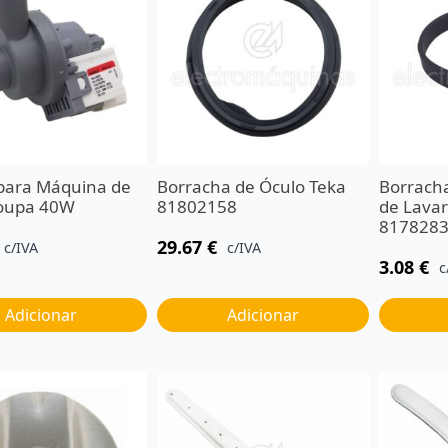
ara Máquina de
Borracha de Óculo Teka
Borrach
Roupa 40W
81802158
de Lavar
817828
29.67
€
c/IVA
c/IVA
3.08
€
c
Adicionar
Adicionar