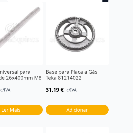
iversal para
Base para Placa a Gás
o de 26x400mm M8
Teka 81214022
31.19
€
c/IVA
c/IVA
Ler Mais
Adicionar