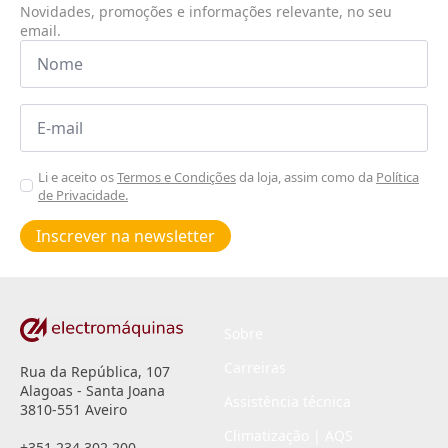
Novidades, promoções e informações relevante, no seu
email.
Nome
*
Email
*
Aceitar
Li e aceito os
Termos e Condições
da loja, assim como da
Política
de Privacidade.
Poiticas
de
Inscrever na newsletter
privacidade
*
Sobre
Carreiras
Rua da República, 107
Alagoas - Santa Joana
Assistência técnica
3810-551 Aveiro
Climatização | AQS
+351 234 302 200