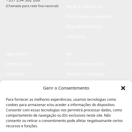
(Chamada para rede fixa nacional)
Peças e acessórios
Profissionais e revenda
Blog #Electrodicas
Contactos
Loja online
RAL
Minha conta
Envios e devoluções
Carrinho
Termos e condições
Checkout
Politica de privacidade
Gerir o Consentimento
Profissionais
Livro de reclamações
Para fornecer as melhores experiências, usamos tecnologias como
Livro de elogios
cookies para armazenar e/ou aceder a informações do dispositivo.
Consentir com essas tecnologias nos permitirá processar dados, como
comportamento de navegação ou IDs exclusivos neste site. Não
consentir ou retirar o consentimento pode afetar negativamante certos
recursos e funções.