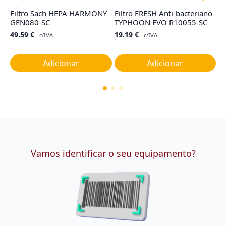
Filtro Sach HEPA HARMONY
Filtro FRESH Anti-bacteriano
F
GEN080-SC
TYPHOON EVO R10055-SC
1
49.59
€
19.19
€
5
c/IVA
c/IVA
Adicionar
Adicionar
Vamos identificar o seu equipamento?