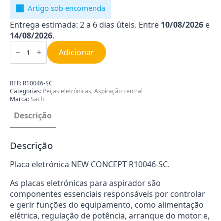
Artigo sob encomenda
Entrega estimada: 2 a 6 dias úteis. Entre
10/08/2026
e
14/08/2026
.
Quantidade
de
Adicionar
Placa
Eletrónica
Sach
NEW
REF:
R10046-SC
CONCEPT
Categorias:
Peças eletrónicas
,
Aspiração central
R10046-
Marca:
Sach
SC
Descrição
Descrição
Placa eletrónica NEW CONCEPT R10046-SC.
As placas eletrónicas para aspirador são
componentes essenciais responsáveis por controlar
e gerir funções do equipamento, como alimentação
elétrica, regulação de potência, arranque do motor e,