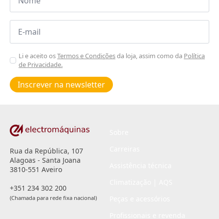
*
Email
*
Aceitar
Li e aceito os
Termos e Condições
da loja, assim como da
Política
de Privacidade.
Poiticas
de
Inscrever na newsletter
privacidade
*
Sobre
Carreiras
Rua da República, 107
Alagoas - Santa Joana
Assistência técnica
3810-551 Aveiro
Climatização | AQS
+351 234 302 200
(Chamada para rede fixa nacional)
Peças e acessórios
Profissionais e revenda