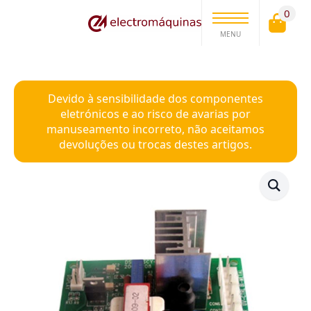
0
MENU
Devido à sensibilidade dos componentes
eletrónicos e ao risco de avarias por
manuseamento incorreto, não aceitamos
devoluções ou trocas destes artigos.