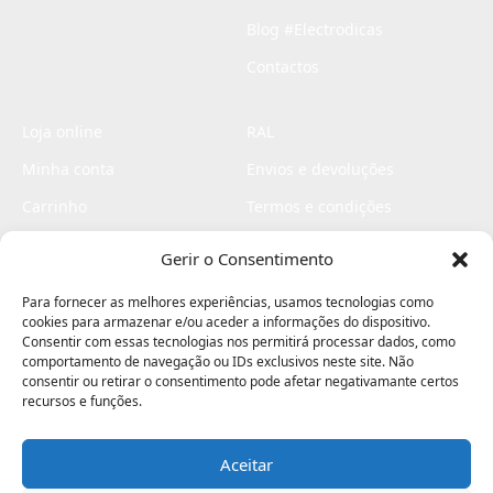
Blog #Electrodicas
Contactos
Loja online
RAL
Minha conta
Envios e devoluções
Carrinho
Termos e condições
Checkout
Politica de privacidade
Gerir o Consentimento
Profissionais
Livro de reclamações
Para fornecer as melhores experiências, usamos tecnologias como
Livro de elogios
cookies para armazenar e/ou aceder a informações do dispositivo.
Consentir com essas tecnologias nos permitirá processar dados, como
comportamento de navegação ou IDs exclusivos neste site. Não
consentir ou retirar o consentimento pode afetar negativamante certos
recursos e funções.
Aceitar
Electromaquinas ©2026