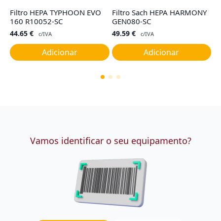
Filtro HEPA TYPHOON EVO
Filtro Sach HEPA HARMONY
F
160 R10052-SC
GEN080-SC
M
44.65
€
49.59
€
8
c/IVA
c/IVA
Adicionar
Adicionar
Vamos identificar o seu equipamento?