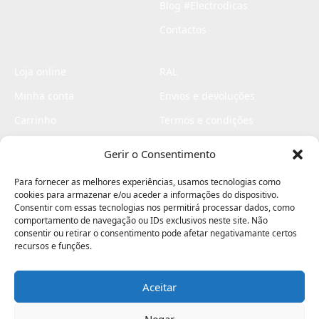
Blog #Electrodicas
Contactos
Loja online
RAL
Minha conta
Envios e devoluções
Carrinho
Termos e condições
Checkout
Politica de privacidade
Gerir o Consentimento
Profissionais
Livro de reclamações
Para fornecer as melhores experiências, usamos tecnologias como
Livro de elogios
cookies para armazenar e/ou aceder a informações do dispositivo.
Consentir com essas tecnologias nos permitirá processar dados, como
comportamento de navegação ou IDs exclusivos neste site. Não
consentir ou retirar o consentimento pode afetar negativamante certos
recursos e funções.
Aceitar
Electromaquinas ©2026
Criado por
contágio - agência criativa
Negar