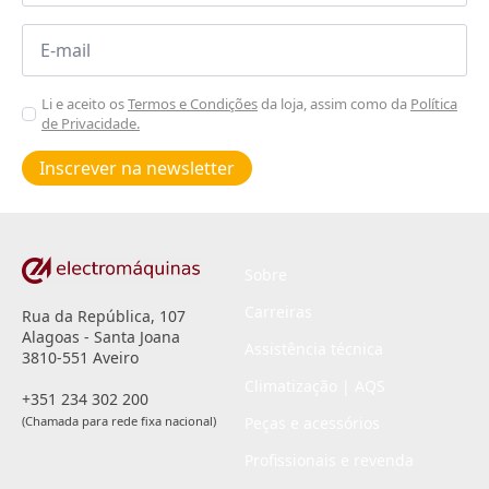
Email
*
Aceitar
Li e aceito os
Termos e Condições
da loja, assim como da
Política
de Privacidade.
Poiticas
de
Inscrever na newsletter
privacidade
*
Sobre
Carreiras
Rua da República, 107
Alagoas - Santa Joana
Assistência técnica
3810-551 Aveiro
Climatização | AQS
+351 234 302 200
(Chamada para rede fixa nacional)
Peças e acessórios
Profissionais e revenda