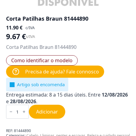
Corta Patilhas Braun 81444890
11.90
€
c/IVA
9.67
€
s/IVA
Corta Patilhas Braun 81444890
Como identificar o modelo
Precisa de ajuda? Fale connosco
Artigo sob encomenda
Entrega estimada: 8 a 15 dias úteis. Entre
12/08/2026
e
28/08/2026
.
Quantidade
de
Adicionar
Corta
Patilhas
Braun
81444890
REF:
81444890
Categorias:
Cabelo
,
Lâminas, pentes e escovas
,
Beleza e cuidado pessoal