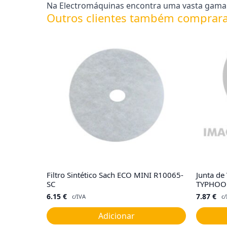
Na Electromáquinas encontra uma vasta gama d
Outros clientes também comprar
Filtro Sintético Sach ECO MINI R10065-
Junta de
SC
TYPHOO
6.15
€
7.87
€
c/IVA
c/
Adicionar