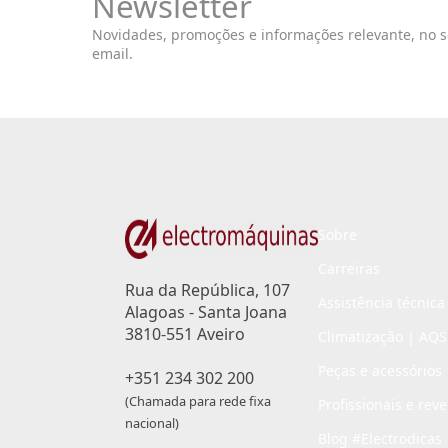
Newsletter
Novidades, promoções e informações relevante, no 
email.
Sobre
Carreiras
Rua da República, 107
Assistência técnica
Alagoas - Santa Joana
3810-551 Aveiro
Climatização | AQS
Peças e acessórios
+351 234 302 200
(Chamada para rede fixa
Profissionais e rev
nacional)
Blog #Electrodicas