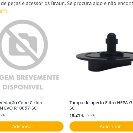
e peças e acessórios Braun. Se procura algo e não encont
am:
 Vedação Cone Ciclon
Tampa de aperto Filtro HEPA 
N EVO R10057-SC
SC
10.21
€
IVA
c/IVA
Adicionar
Adicionar