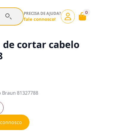
0
PRECISA DE AJUDA?
fale connosco!
de cortar cabelo
8
o Braun 81327788
e connosco