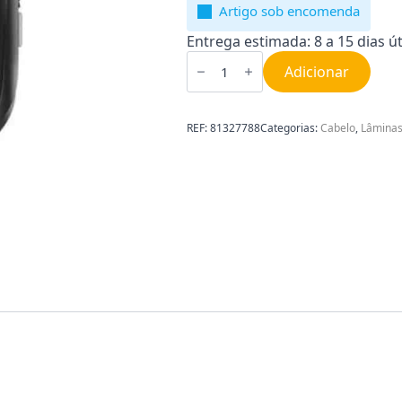
Artigo sob encomenda
Entrega estimada: 8 a 15 dias út
Quantidade
de
Adicionar
Pente
máquina
de
cortar
REF:
81327788
Categorias:
Cabelo
,
Lâminas
cabelo
Braun
81327788