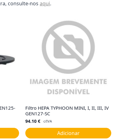
ra, consulte-nos
aqui
.
GEN125-
Filtro HEPA TYPHOON MINI, I, II, III, IV
GEN127-SC
94.10
€
c/IVA
Adicionar