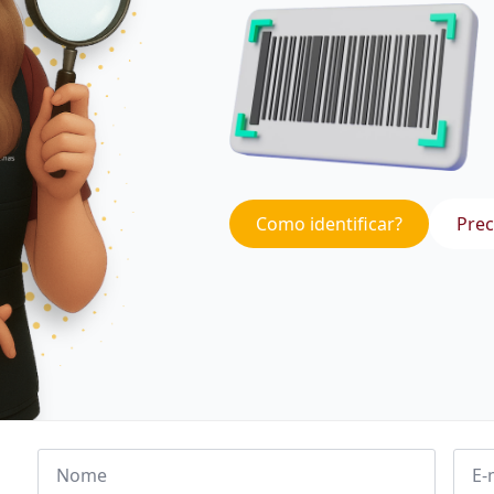
Como identificar?
Prec
Nome
Emai
*
*