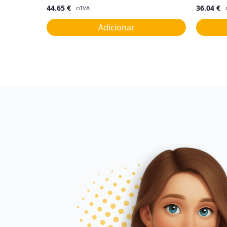
44.65
€
36.04
€
c/IVA
Adicionar