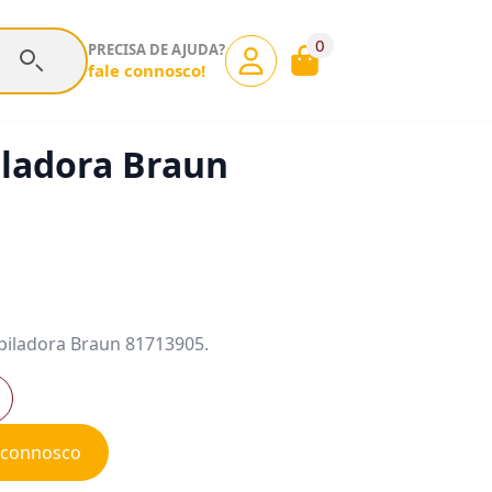
0
PRECISA DE AJUDA?
fale connosco!
iladora Braun
piladora Braun 81713905.
e connosco