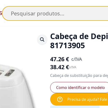
Pesquisar
Cabeça de Dep
81713905
47.26
€
c/IVA
38.42
€
s/IVA
Cabeça de substituição para de
Como identificar o modelo
Precisa de ajuda? Fal