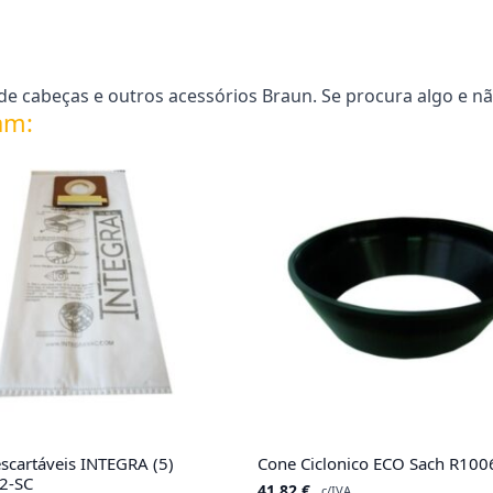
e cabeças e outros acessórios Braun. Se procura algo e nã
am:
scartáveis INTEGRA (5)
Cone Ciclonico ECO Sach R100
2-SC
41.82
€
c/IVA