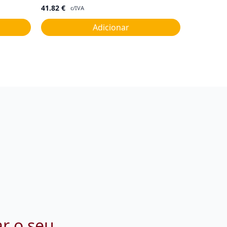
41.82
€
c/IVA
Adicionar
ar o seu