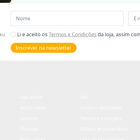
Nome
Emai
*
*
Aceitar
Li e aceito os
Termos e Condições
da loja, assim c
seu
Poiticas
de
Inscrever na newsletter
privacidade
*
Loja online
RAL
Minha conta
Envios e devoluções
Carrinho
Termos e condições
Checkout
Politica de privacidade
Profissionais
Livro de reclamações