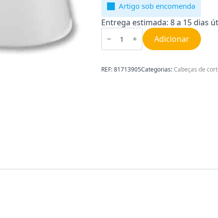
Artigo sob encomenda
Entrega estimada: 8 a 15 dias út
Quantidade
de
Adicionar
Cabeça
de
Depiladora
Braun
REF:
81713905
Categorias:
Cabeças de cort
81713905