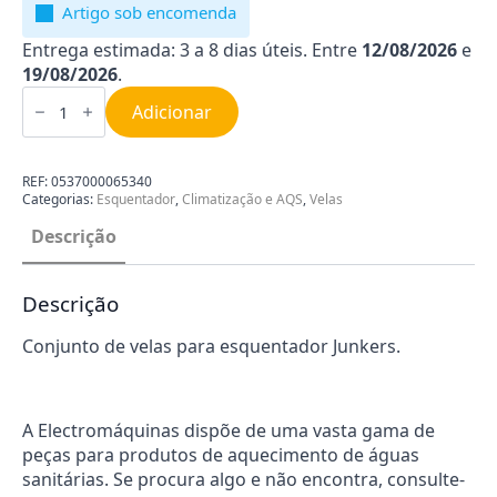
Artigo sob encomenda
Entrega estimada: 3 a 8 dias úteis. Entre
12/08/2026
e
19/08/2026
.
Quantidade
de
Adicionar
Electrodo
de
ionização
Junkers
REF:
0537000065340
8708107009
Categorias:
Esquentador
,
Climatização e AQS
,
Velas
Descrição
Descrição
Conjunto de velas para esquentador Junkers.
A Electromáquinas dispõe de uma vasta gama de
peças para produtos de aquecimento de águas
sanitárias. Se procura algo e não encontra, consulte-