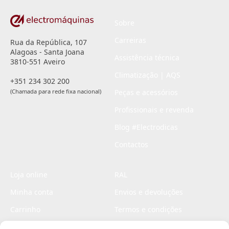
Sobre
Carreiras
Rua da República, 107
Alagoas - Santa Joana
Assistência técnica
3810-551 Aveiro
Climatização | AQS
+351 234 302 200
(Chamada para rede fixa nacional)
Peças e acessórios
Profissionais e revenda
Blog #Electrodicas
Contactos
Loja online
RAL
Minha conta
Envios e devoluções
Carrinho
Termos e condições
Checkout
Politica de privacidade