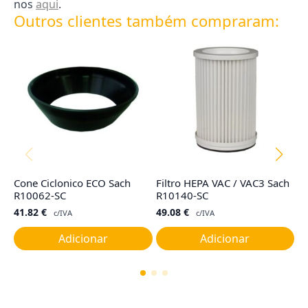
nos
aqui
.
Outros clientes também compraram:
Cone Ciclonico ECO Sach
Filtro HEPA VAC / VAC3 Sach
Co
R10062-SC
R10140-SC
R
41.82
€
49.08
€
4
c/IVA
c/IVA
Adicionar
Adicionar