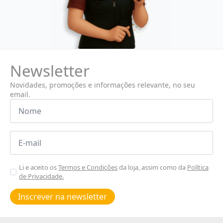
Newsletter
Novidades, promoções e informações relevante, no seu
email.
Nome
*
Email
*
Aceitar
Li e aceito os
Termos e Condições
da loja, assim como da
Política
de Privacidade.
Poiticas
de
Inscrever na newsletter
privacidade
*