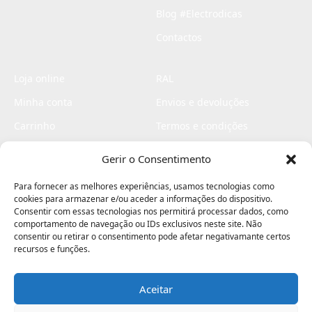
Blog #Electrodicas
Contactos
Loja online
RAL
Minha conta
Envios e devoluções
Carrinho
Termos e condições
Checkout
Politica de privacidade
Gerir o Consentimento
Profissionais
Livro de reclamações
Para fornecer as melhores experiências, usamos tecnologias como
Livro de elogios
cookies para armazenar e/ou aceder a informações do dispositivo.
Consentir com essas tecnologias nos permitirá processar dados, como
comportamento de navegação ou IDs exclusivos neste site. Não
consentir ou retirar o consentimento pode afetar negativamante certos
recursos e funções.
Aceitar
Electromaquinas ©2026