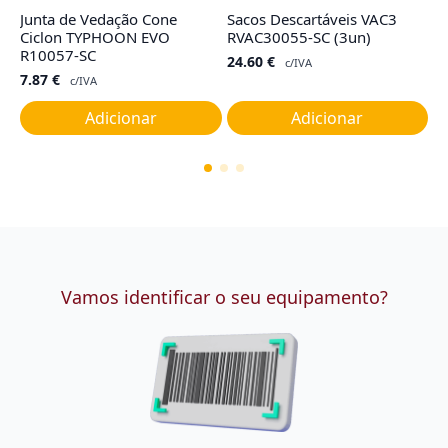
Junta de Vedação Cone
Sacos Descartáveis VAC3
Co
Ciclon TYPHOON EVO
RVAC30055-SC (3un)
TY
R10057-SC
G
24.60
€
c/IVA
7.87
€
1
c/IVA
Adicionar
Adicionar
Vamos identificar o seu equipamento?