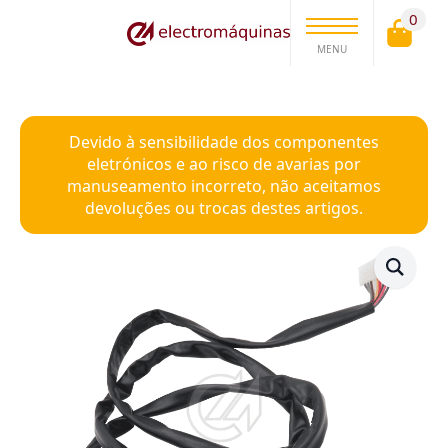
0
MENU
Devido à sensibilidade dos componentes
eletrónicos e ao risco de avarias por
manuseamento incorreto, não aceitamos
devoluções ou trocas destes artigos.