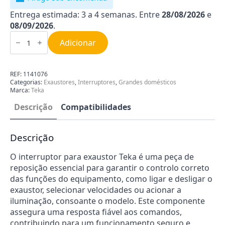
Entrega estimada: 3 a 4 semanas. Entre
28/08/2026
e
08/09/2026
.
Quantidade
de
Adicionar
Interruptor
para
Exaustor
Teka
REF:
1141076
81476099
Categorias:
Exaustores
,
Interruptores
,
Grandes domésticos
Marca:
Teka
Descrição
Compatibilidades
Descrição
O interruptor para exaustor Teka é uma peça de
reposição essencial para garantir o controlo correto
das funções do equipamento, como ligar e desligar o
exaustor, selecionar velocidades ou acionar a
iluminação, consoante o modelo. Este componente
assegura uma resposta fiável aos comandos,
contribuindo para um funcionamento seguro e