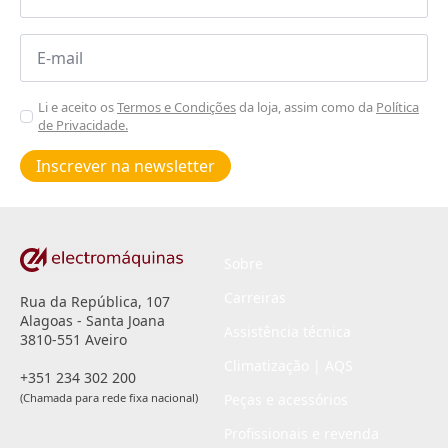
Email
*
Aceitar
Li e aceito os
Termos e Condições
da loja, assim como da
Política
de Privacidade.
Poiticas
de
Inscrever na newsletter
privacidade
*
Sobre
Carreiras
Rua da República, 107
Alagoas - Santa Joana
Assistência técnica
3810-551 Aveiro
Climatização | AQS
+351 234 302 200
(Chamada para rede fixa nacional)
Peças e acessórios
Profissionais e revenda