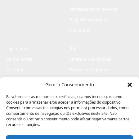
Profissionais e revenda
Blog #Electrodicas
Contactos
Loja online
RAL
Minha conta
Envios e devoluções
Carrinho
Termos e condições
Checkout
Politica de privacidade
Gerir o Consentimento
Profissionais
Livro de reclamações
Para fornecer as melhores experiências, usamos tecnologias como
Livro de elogios
cookies para armazenar e/ou aceder a informações do dispositivo.
Consentir com essas tecnologias nos permitirá processar dados, como
comportamento de navegação ou IDs exclusivos neste site. Não
consentir ou retirar o consentimento pode afetar negativamante certos
recursos e funções.