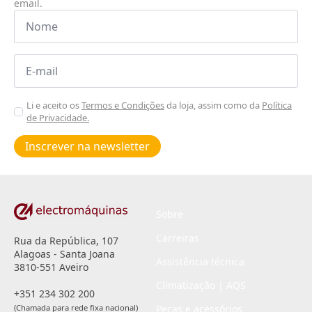
email.
Nome
*
Email
*
Aceitar
Li e aceito os
Termos e Condições
da loja, assim como da
Política
de Privacidade.
Poiticas
de
Inscrever na newsletter
privacidade
*
Sobre
Carreiras
Rua da República, 107
Alagoas - Santa Joana
Assistência técnica
3810-551 Aveiro
Climatização | AQS
+351 234 302 200
(Chamada para rede fixa nacional)
Peças e acessórios