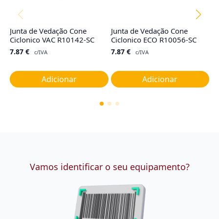
Junta de Vedação Cone
Junta de Vedação Cone
Co
Ciclonico VAC R10142-SC
Ciclonico ECO R10056-SC
TY
G
7.87
€
7.87
€
c/IVA
c/IVA
1
Adicionar
Adicionar
Vamos identificar o seu equipamento?