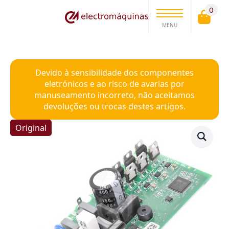
0
MENU
Devido à sensibilidade dos componentes
eletrónicos e ao risco de avarias por
manuseamento incorreto, não aceitamos
devoluções ou trocas destes artigos.
Original