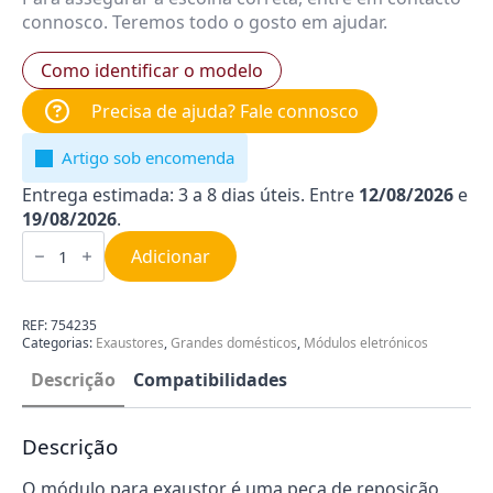
connosco. Teremos todo o gosto em ajudar.
Como identificar o modelo
Precisa de ajuda? Fale connosco
Artigo sob encomenda
Entrega estimada: 3 a 8 dias úteis. Entre
12/08/2026
e
19/08/2026
.
Quantidade
de
Adicionar
Módulo
do
Exaustor
Bosch
REF:
754235
00754235
Categorias:
Exaustores
,
Grandes domésticos
,
Módulos eletrónicos
Descrição
Compatibilidades
Descrição
O módulo para exaustor é uma peça de reposição