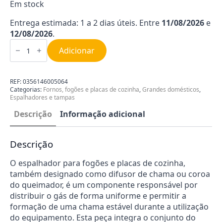
Em stock
Entrega estimada: 1 a 2 dias úteis. Entre
11/08/2026
e
12/08/2026
.
Quantidade
de
Adicionar
Espalhador
GT
de
75
REF:
0356146005064
mm
Categorias:
Fornos, fogões e placas de cozinha
,
Grandes domésticos
,
Espalhadores e tampas
Descrição
Informação adicional
Descrição
O espalhador para fogões e placas de cozinha,
também designado como difusor de chama ou coroa
do queimador, é um componente responsável por
distribuir o gás de forma uniforme e permitir a
formação de uma chama estável durante a utilização
do equipamento. Esta peça integra o conjunto do