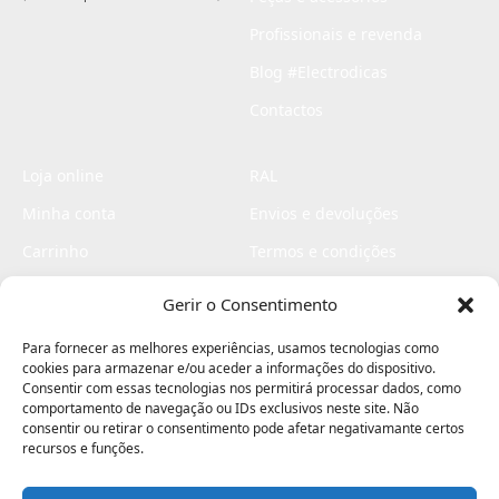
Profissionais e revenda
Blog #Electrodicas
Contactos
Loja online
RAL
Minha conta
Envios e devoluções
Carrinho
Termos e condições
Checkout
Politica de privacidade
Gerir o Consentimento
Profissionais
Livro de reclamações
Para fornecer as melhores experiências, usamos tecnologias como
Livro de elogios
cookies para armazenar e/ou aceder a informações do dispositivo.
Consentir com essas tecnologias nos permitirá processar dados, como
comportamento de navegação ou IDs exclusivos neste site. Não
consentir ou retirar o consentimento pode afetar negativamante certos
recursos e funções.