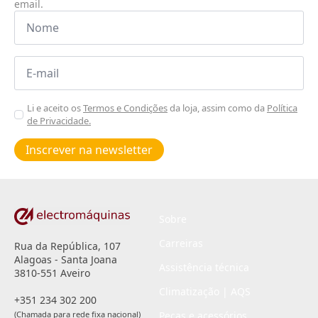
email.
Nome
*
Email
*
Aceitar
Li e aceito os
Termos e Condições
da loja, assim como da
Política
de Privacidade.
Poiticas
de
Inscrever na newsletter
privacidade
*
Sobre
Carreiras
Rua da República, 107
Alagoas - Santa Joana
Assistência técnica
3810-551 Aveiro
Climatização | AQS
+351 234 302 200
(Chamada para rede fixa nacional)
Peças e acessórios