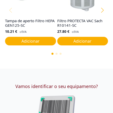
Tampa de aperto Filtro HEPA
Filtro PROTECTA VAC Sach
S
GEN125-SC
R10141-SC
(
10.21
€
27.80
€
3
c/IVA
c/IVA
Adicionar
Adicionar
Vamos identificar o seu equipamento?