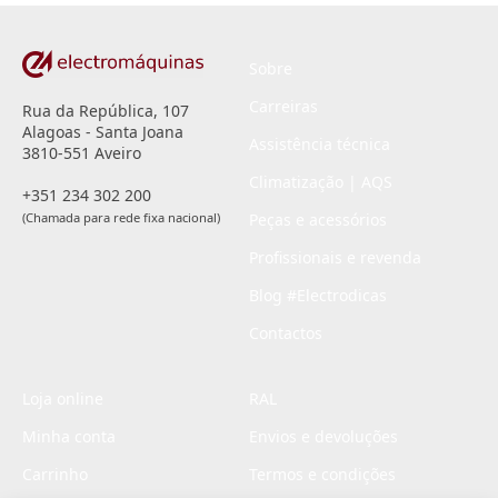
Sobre
Carreiras
Rua da República, 107
Alagoas - Santa Joana
Assistência técnica
3810-551 Aveiro
Climatização | AQS
+351 234 302 200
(Chamada para rede fixa nacional)
Peças e acessórios
Profissionais e revenda
Blog #Electrodicas
Contactos
Loja online
RAL
Minha conta
Envios e devoluções
Carrinho
Termos e condições