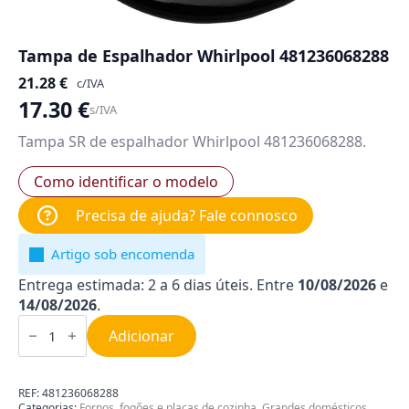
Tampa de Espalhador Whirlpool 481236068288
21.28
€
c/IVA
17.30
€
s/IVA
Tampa SR de espalhador Whirlpool 481236068288.
Como identificar o modelo
Precisa de ajuda? Fale connosco
Artigo sob encomenda
Entrega estimada: 2 a 6 dias úteis. Entre
10/08/2026
e
14/08/2026
.
Quantidade
de
Adicionar
Tampa
de
Espalhador
Whirlpool
REF:
481236068288
481236068288
Categorias:
Fornos, fogões e placas de cozinha
,
Grandes domésticos
,