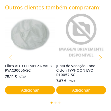
Outros clientes também compraram:
Filtro AUTO-LIMPEZA VAC3
Junta de Vedação Cone
Sa
RVAC30056-SC
Ciclon TYPHOON EVO
H
R10057-SC
(3
78.11
€
c/IVA
7.87
€
2
c/IVA
Adicionar
Adicionar