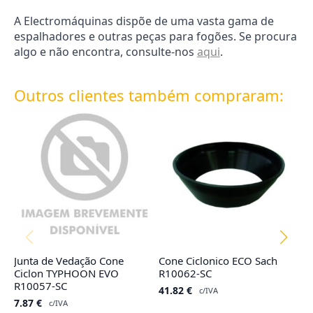
A Electromáquinas dispõe de uma vasta gama de
espalhadores e outras peças para fogões. Se procura
algo e não encontra, consulte-nos
aqui
.
Outros clientes também compraram:
Junta de Vedação Cone
Cone Ciclonico ECO Sach
Ta
Ciclon TYPHOON EVO
R10062-SC
G
R10057-SC
41.82
€
1
c/IVA
7.87
€
c/IVA