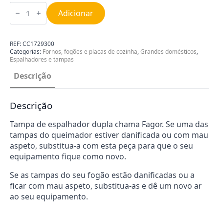
Quantidade
de
Adicionar
Tampa
de
espalhador
Fagor
REF:
CC1729300
CC1729300
Categorias:
Fornos, fogões e placas de cozinha
,
Grandes domésticos
,
Espalhadores e tampas
Descrição
Descrição
Tampa de espalhador dupla chama Fagor. Se uma das
tampas do queimador estiver danificada ou com mau
aspeto, substitua-a com esta peça para que o seu
equipamento fique como novo.
Se as tampas do seu fogão estão danificadas ou a
ficar com mau aspeto, substitua-as e dê um novo ar
ao seu equipamento.