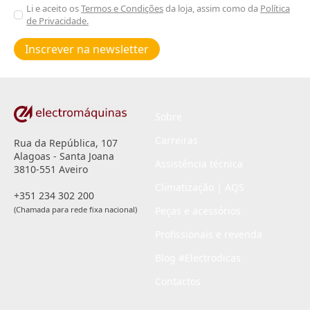
Aceitar
Li e aceito os
Termos e Condições
da loja, assim como da
Política
de Privacidade.
Poiticas
de
Inscrever na newsletter
privacidade
*
Sobre
Carreiras
Rua da República, 107
Alagoas - Santa Joana
Assistência técnica
3810-551 Aveiro
Climatização | AQS
+351 234 302 200
(Chamada para rede fixa nacional)
Peças e acessórios
Profissionais e revenda
Blog #Electrodicas
Contactos