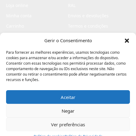
Loja online
RAL
Minha conta
Envios e devoluções
Carrinho
Termos e condições
Checkout
Politica de privacidade
Gerir o Consentimento
Profissionais
Livro de reclamações
Para fornecer as melhores experiências, usamos tecnologias como
Livro de elogios
cookies para armazenar e/ou aceder a informações do dispositivo.
Consentir com essas tecnologias nos permitirá processar dados, como
comportamento de navegação ou IDs exclusivos neste site. Não
consentir ou retirar o consentimento pode afetar negativamante certos
recursos e funções.
Aceitar
Electromaquinas ©2026
Criado por
contágio - agência criativa
Negar
Ver preferências