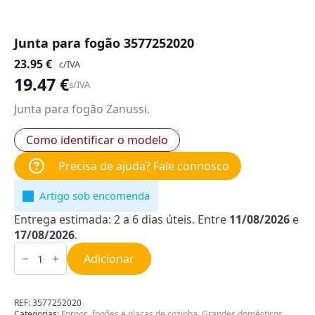
Junta para fogão 3577252020
23.95
€
c/IVA
19.47
€
s/IVA
Junta para fogão Zanussi.
Como identificar o modelo
Precisa de ajuda? Fale connosco
Artigo sob encomenda
Entrega estimada: 2 a 6 dias úteis. Entre
11/08/2026
e
17/08/2026
.
Quantidade
de
Adicionar
Junta
para
fogão
3577252020
REF:
3577252020
Categorias:
Fornos, fogões e placas de cozinha
,
Grandes domésticos
,