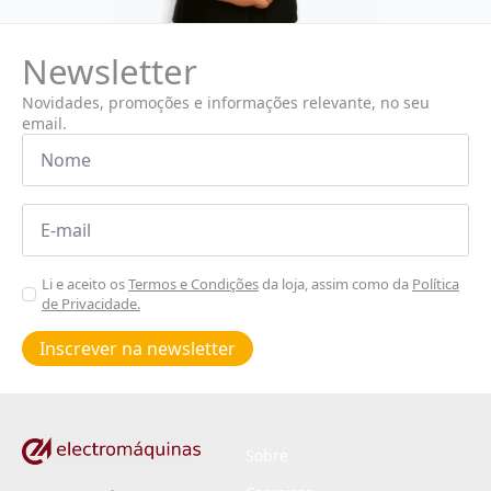
Newsletter
Novidades, promoções e informações relevante, no seu
email.
Nome
*
Email
*
Aceitar
Li e aceito os
Termos e Condições
da loja, assim como da
Política
de Privacidade.
Poiticas
de
Inscrever na newsletter
privacidade
*
Sobre