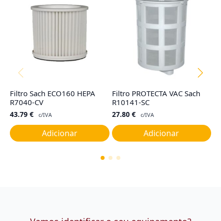
Filtro Sach ECO160 HEPA
Filtro PROTECTA VAC Sach
F
R7040-CV
R10141-SC
R
43.79
€
27.80
€
2
c/IVA
c/IVA
Adicionar
Adicionar