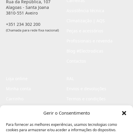
Carreiras
Rua da República, 107
Alagoas - Santa Joana
Assistência técnica
3810-551 Aveiro
Climatização | AQS
+351 234 302 200
(Chamada para rede fixa nacional)
Peças e acessórios
Profissionais e revenda
Blog #Electrodicas
Contactos
Loja online
RAL
Minha conta
Envios e devoluções
Carrinho
Termos e condições
Checkout
Politica de privacidade
Gerir o Consentimento
Profissionais
Livro de reclamações
Para fornecer as melhores experiências, usamos tecnologias como
Livro de elogios
cookies para armazenar e/ou aceder a informações do dispositivo.