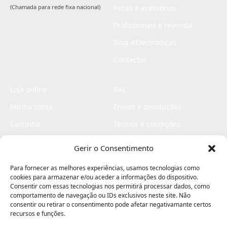
(Chamada para rede fixa nacional)
Peças e acessórios
Profissionais e revenda
Blog #Electrodicas
Contactos
Loja online
RAL
Minha conta
Envios e devoluções
Carrinho
Termos e condições
Checkout
Politica de privacidade
Gerir o Consentimento
Profissionais
Livro de reclamações
Para fornecer as melhores experiências, usamos tecnologias como
Livro de elogios
cookies para armazenar e/ou aceder a informações do dispositivo.
Consentir com essas tecnologias nos permitirá processar dados, como
comportamento de navegação ou IDs exclusivos neste site. Não
consentir ou retirar o consentimento pode afetar negativamante certos
recursos e funções.