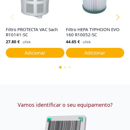
Filtro PROTECTA VAC Sach
Filtro HEPA TYPHOON EVO
Fi
R10141-SC
160 R10052-SC
ba
27.80
€
44.65
€
1
c/IVA
c/IVA
Adicionar
Adicionar
Vamos identificar o seu equipamento?