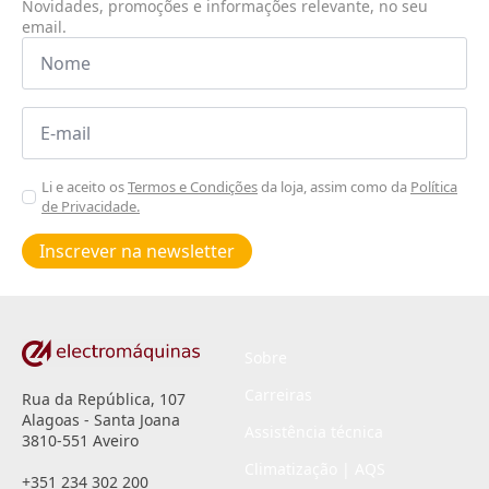
Novidades, promoções e informações relevante, no seu
email.
Nome
*
Email
*
Aceitar
Li e aceito os
Termos e Condições
da loja, assim como da
Política
de Privacidade.
Poiticas
de
Inscrever na newsletter
privacidade
*
Sobre
Carreiras
Rua da República, 107
Alagoas - Santa Joana
Assistência técnica
3810-551 Aveiro
Climatização | AQS
+351 234 302 200