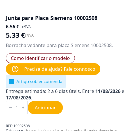
Junta para Placa Siemens 10002508
6.56
€
c/IVA
5.33
€
s/IVA
Borracha vedante para placa Siemens 10002508.
Como identificar o modelo
Precisa de ajuda? Fale connosco
Artigo sob encomenda
Entrega estimada: 2 a 6 dias úteis. Entre
11/08/2026
e
17/08/2026
.
Quantidade
de
Adicionar
Junta
para
Placa
Siemens
REF:
10002508
10002508
Categorias:
Fornos, fogões e placas de cozinha
,
Grandes domésticos
,