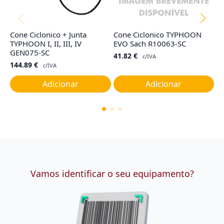
Cone Ciclonico + Junta
Cone Ciclonico TYPHOON
Co
TYPHOON I, II, III, IV
EVO Sach R10063-SC
R
GEN075-SC
41.82
€
4
c/IVA
144.89
€
c/IVA
Adicionar
Adicionar
Vamos identificar o seu equipamento?