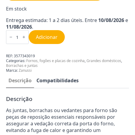
Em stock
Entrega estimada: 1 a 2 dias úteis. Entre
10/08/2026
e
11/08/2026
.
Quantidade
de
Adicionar
Junta
da
Porta
do
REF:
3577343019
Forno
Categorias:
Fornos, fogões e placas de cozinha
,
Grandes domésticos
,
Zanussi
Borrachas e juntas
|
Marca:
Zanussi
AEG
3577343019
Descrição
Compatibilidades
Descrição
As juntas, borrachas ou vedantes para forno são
peças de reposição essenciais responsáveis por
assegurar a vedação correta da porta do forno,
evitando a fuga de calor e garantindo um