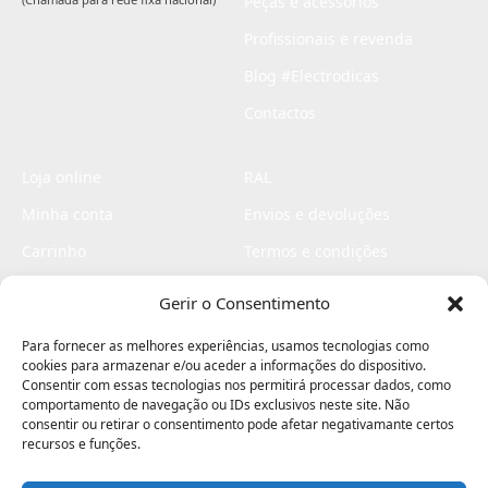
Peças e acessórios
Profissionais e revenda
Blog #Electrodicas
Contactos
Loja online
RAL
Minha conta
Envios e devoluções
Carrinho
Termos e condições
Checkout
Politica de privacidade
Gerir o Consentimento
Profissionais
Livro de reclamações
Para fornecer as melhores experiências, usamos tecnologias como
Livro de elogios
cookies para armazenar e/ou aceder a informações do dispositivo.
Consentir com essas tecnologias nos permitirá processar dados, como
comportamento de navegação ou IDs exclusivos neste site. Não
consentir ou retirar o consentimento pode afetar negativamante certos
recursos e funções.