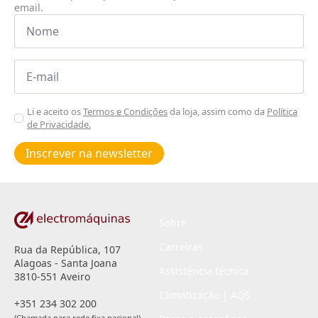
email.
Nome
*
Email
*
Aceitar
Li e aceito os
Termos e Condições
da loja, assim como da
Política
de Privacidade.
Poiticas
de
Inscrever na newsletter
privacidade
*
Sobre
Carreiras
Rua da República, 107
Alagoas - Santa Joana
Assistência técnica
3810-551 Aveiro
Climatização | AQS
+351 234 302 200
(Chamada para rede fixa nacional)