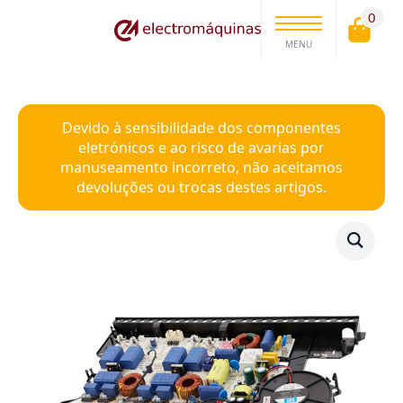
0
MENU
Devido à sensibilidade dos componentes
eletrónicos e ao risco de avarias por
manuseamento incorreto, não aceitamos
devoluções ou trocas destes artigos.