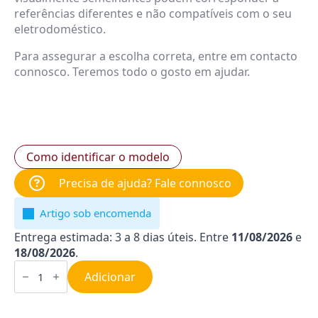
referências diferentes e não compatíveis com o seu
eletrodoméstico.
Para assegurar a escolha correta, entre em contacto
connosco. Teremos todo o gosto em ajudar.
Como identificar o modelo
Precisa de ajuda? Fale connosco
Artigo sob encomenda
Entrega estimada: 3 a 8 dias úteis. Entre
11/08/2026
e
18/08/2026
.
Quantidade
de
Adicionar
Módulo
para
Placa