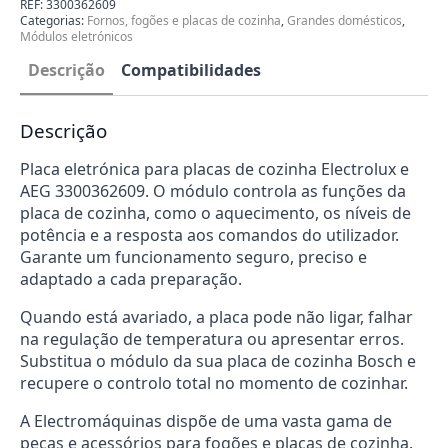
de
REF:
3300362609
Cozinha
Categorias:
Fornos, fogões e placas de cozinha
,
Grandes domésticos
,
AEG
Módulos eletrónicos
Electrolux
3300362609
Descrição
Compatibilidades
Descrição
Placa eletrónica para placas de cozinha Electrolux e
AEG 3300362609. O módulo controla as funções da
placa de cozinha, como o aquecimento, os níveis de
potência e a resposta aos comandos do utilizador.
Garante um funcionamento seguro, preciso e
adaptado a cada preparação.
Quando está avariado, a placa pode não ligar, falhar
na regulação de temperatura ou apresentar erros.
Substitua o módulo da sua placa de cozinha Bosch e
recupere o controlo total no momento de cozinhar.
A Electromáquinas dispõe de uma vasta gama de
peças e acessórios para fogões e placas de cozinha.