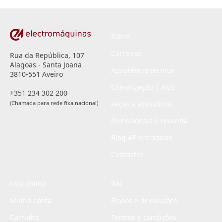
*
Sobre
Carreiras
Rua da República, 107
Alagoas - Santa Joana
Assistência técnica
3810-551 Aveiro
Climatização | AQS
+351 234 302 200
(Chamada para rede fixa nacional)
Peças e acessórios
Profissionais e revenda
Blog #Electrodicas
Contactos
Loja online
RAL
Minha conta
Envios e devoluções
Carrinho
Termos e condições