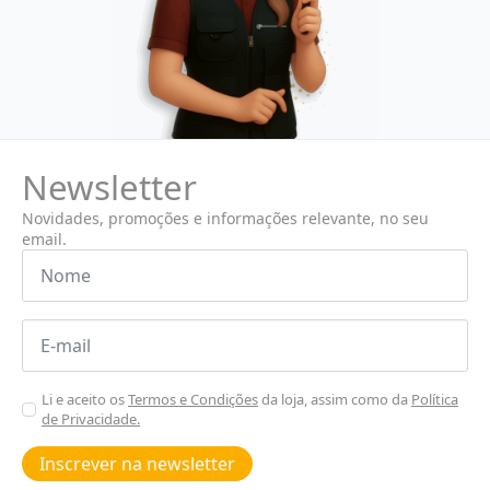
Newsletter
Novidades, promoções e informações relevante, no seu
email.
Nome
*
Email
*
Aceitar
Li e aceito os
Termos e Condições
da loja, assim como da
Política
de Privacidade.
Poiticas
de
Inscrever na newsletter
privacidade