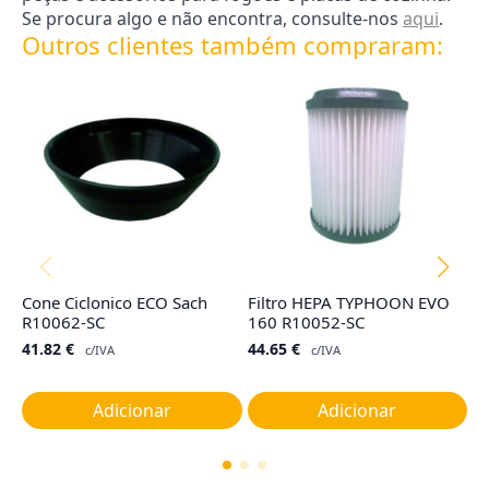
Se procura algo e não encontra, consulte-nos
aqui
.
Outros clientes também compraram:
Cone Ciclonico ECO Sach
Filtro HEPA TYPHOON EVO
Sa
R10062-SC
160 R10052-SC
H
(3
41.82
€
44.65
€
c/IVA
c/IVA
2
Adicionar
Adicionar