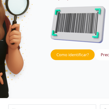
Como identificar?
Prec
Nome
Emai