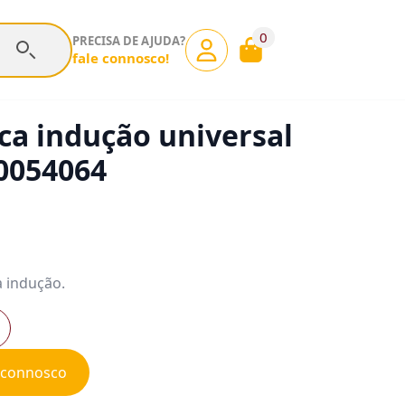
0
PRECISA DE AJUDA?
fale connosco!
a indução universal
0054064
 indução.
e connosco