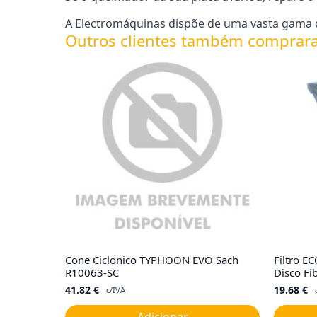
A Electromáquinas dispõe de uma vasta gama d
Outros clientes também comprar
Cone Ciclonico TYPHOON EVO Sach
Filtro E
R10063-SC
Disco Fi
41.82
€
19.68
€
c/IVA
Adicionar