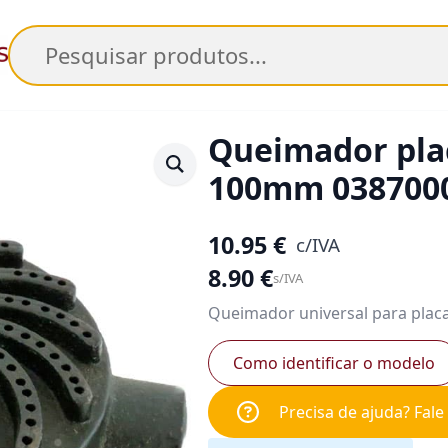
Pesquisar
Queimador plac
100mm 038700
10.95
€
c/IVA
8.90
€
s/IVA
Queimador universal para placa
Como identificar o modelo
Precisa de ajuda? Fal