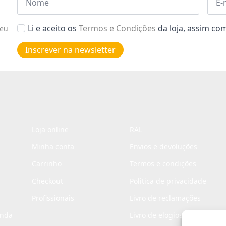
*
*
Aceitar
Li e aceito os
Termos e Condições
da loja, assim c
seu
Poiticas
de
Inscrever na newsletter
privacidade
*
Loja online
RAL
Minha conta
Envios e devoluções
Carrinho
Termos e condições
Checkout
Politica de privacidade
Profissionais
Livro de reclamações
enda
Livro de elogios