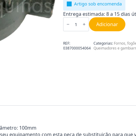
Artigo sob encomenda
Entrega estimada: 8 a 15 dias út
Quantidade
de
Adicionar
Queimador
placa
indução
universal
REF:
Categorias:
Fornos, fogõ
100mm
0387000054064
Queimadores e gambiar
0387000054064
Diâmetro: 100mm
 seu equipamento com esta peça de substituição para que v