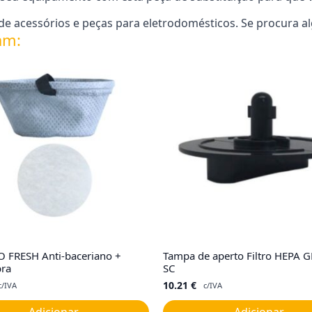
e acessórios e peças para eletrodomésticos. Se procura a
am:
CO FRESH Anti-baceriano +
Tampa de aperto Filtro HEPA 
bra
SC
10.21
€
c/IVA
c/IVA
Adicionar
Adicionar