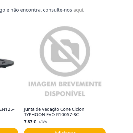
lgo e não encontra, consulte-nos
aqui
.
GEN125-
Junta de Vedação Cone Ciclon
TYPHOON EVO R10057-SC
7.87
€
c/IVA
Adicionar