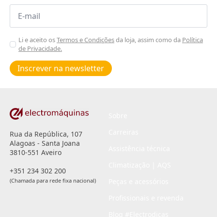
Email
*
Aceitar
Li e aceito os
Termos e Condições
da loja, assim como da
Política
de Privacidade.
Poiticas
de
Inscrever na newsletter
privacidade
*
Sobre
Carreiras
Rua da República, 107
Alagoas - Santa Joana
Assistência técnica
3810-551 Aveiro
Climatização | AQS
+351 234 302 200
(Chamada para rede fixa nacional)
Peças e acessórios
Profissionais e revenda
Blog #Electrodicas