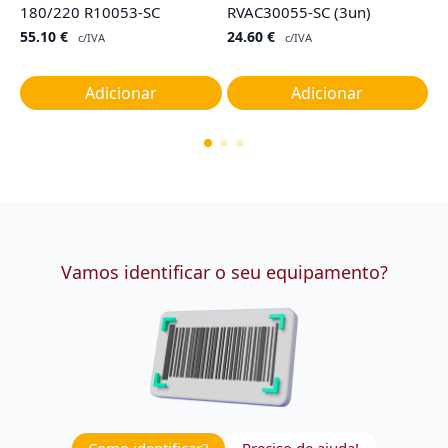
180/220 R10053-SC
RVAC30055-SC (3un)
TY
G
55.10
€
24.60
€
c/IVA
c/IVA
1
Adicionar
Adicionar
Vamos identificar o seu equipamento?