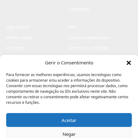
Contactos
Loja online
RAL
Minha conta
Envios e devoluções
Carrinho
Termos e condições
Checkout
Politica de privacidade
Gerir o Consentimento
Profissionais
Livro de reclamações
Para fornecer as melhores experiências, usamos tecnologias como
Livro de elogios
cookies para armazenar e/ou aceder a informações do dispositivo.
Consentir com essas tecnologias nos permitirá processar dados, como
comportamento de navegação ou IDs exclusivos neste site. Não
consentir ou retirar o consentimento pode afetar negativamante certos
recursos e funções.
Aceitar
Electromaquinas ©2026
Criado por
contágio - agência criativa
Negar