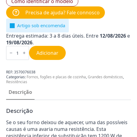
Como identificar o modelo
Precisa de ajuda? Fale connosco
Artigo sob encomenda
Entrega estimada: 3 a 8 dias úteis. Entre
12/08/2026
e
19/08/2026
.
Quantidade
de
Adicionar
Resistência
inferior
1200
W
REF:
3570076038
para
Categorias:
Fornos, fogões e placas de cozinha
,
Grandes domésticos
,
forno
Resistências
AEG
|
Descrição
Zanussi
3570076038
Descrição
Se o seu forno deixou de aquecer, uma das possíveis
causas é uma avaria numa resistência. Esta
resistência inferior de substituição tem 1200 W de