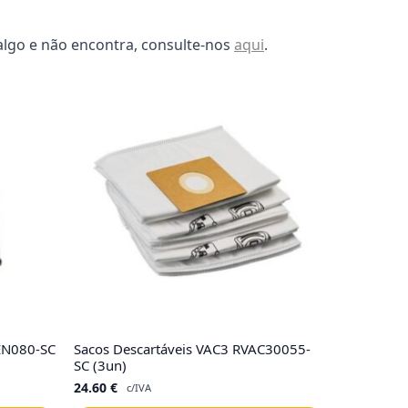
algo e não encontra, consulte-nos
aqui
.
EN080-SC
Sacos Descartáveis VAC3 RVAC30055-
SC (3un)
24.60
€
c/IVA