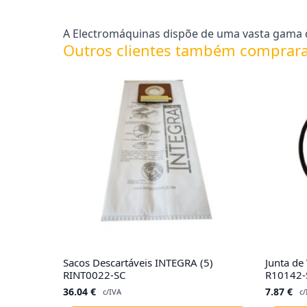
A Electromáquinas dispõe de uma vasta gama d
Outros clientes também comprar
Sacos Descartáveis INTEGRA (5)
Junta de
RINT0022-SC
R10142-
36.04
€
7.87
€
c/IVA
c/