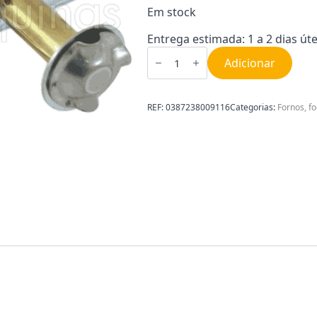
Em stock
Entrega estimada: 1 a 2 dias úte
Quantidade
de
Adicionar
Piloto
cabeça
universal
3
REF:
0387238009116
Categorias:
Fornos, f
saidas
0387238009116