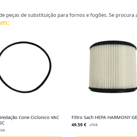
e peças de substituição para fornos e fogões. Se procura 
am:
 Vedação Cone Ciclonico VAC
Filtro Sach HEPA HARMONY G
SC
49.59
€
c/IVA
IVA