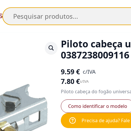
Pesquisar
Piloto cabeça u
0387238009116
9.59
€
c/IVA
7.80
€
s/IVA
Piloto cabeça do fogão universa
Como identificar o modelo
Precisa de ajuda? Fal