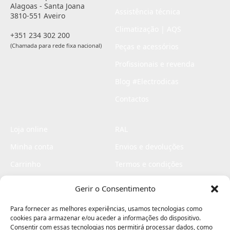
Alagoas - Santa Joana
Assistência técnica
3810-551 Aveiro
Climatização | AQS
+351 234 302 200
(Chamada para rede fixa nacional)
Peças e acessórios
Profissionais e revenda
Blog #Electrodicas
Contactos
Loja online
RAL
Minha conta
Envios e devoluções
Carrinho
Termos e condições
Checkout
Politica de privacidade
Gerir o Consentimento
Profissionais
Livro de reclamações
Para fornecer as melhores experiências, usamos tecnologias como
Livro de elogios
cookies para armazenar e/ou aceder a informações do dispositivo.
Consentir com essas tecnologias nos permitirá processar dados, como