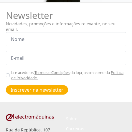
Newsletter
Novidades, promoções e informações relevante, no seu
email.
Nome
*
Email
*
Aceitar
Li e aceito os
Termos e Condições
da loja, assim como da
Política
de Privacidade.
Poiticas
de
Inscrever na newsletter
privacidade
*
Sobre
Carreiras
Rua da República, 107