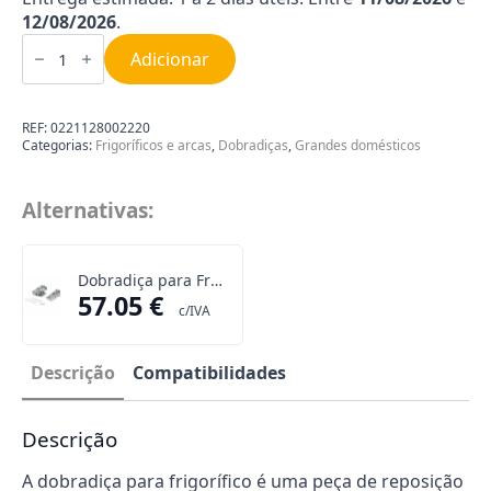
12/08/2026
.
Quantidade
de
Adicionar
Dobradiças
Compatíveis
para
Frigorífico
REF:
0221128002220
Bosch
Categorias:
Frigoríficos e arcas
,
Dobradiças
,
Grandes domésticos
|
Siemens
Alternativas:
Dobradiça para Frigorífico Bosch 00481147
57.05
€
c/IVA
Descrição
Compatibilidades
Descrição
A dobradiça para frigorífico é uma peça de reposição