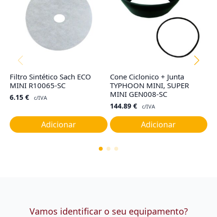
Filtro Sintético Sach ECO
Cone Ciclonico + Junta
F
MINI R10065-SC
TYPHOON MINI, SUPER
G
MINI GEN008-SC
6.15
€
4
c/IVA
144.89
€
c/IVA
Adicionar
Adicionar
Vamos identificar o seu equipamento?