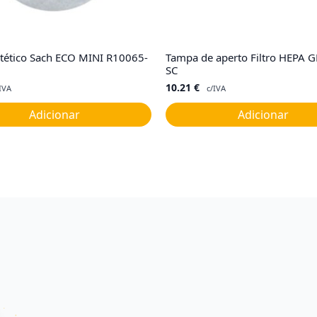
intético Sach ECO MINI R10065-
Tampa de aperto Filtro HEPA 
SC
10.21
€
IVA
c/IVA
Adicionar
Adicionar