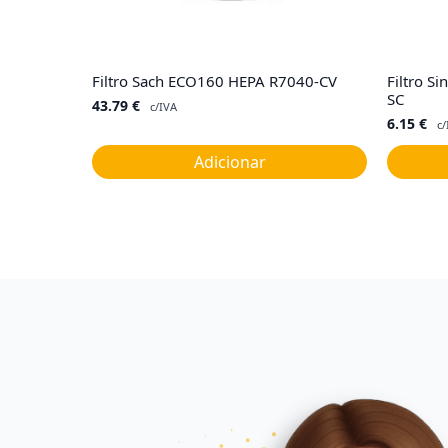
Filtro Sach ECO160 HEPA R7040-CV
Filtro S
SC
43.79
€
c/IVA
6.15
€
c/
Adicionar