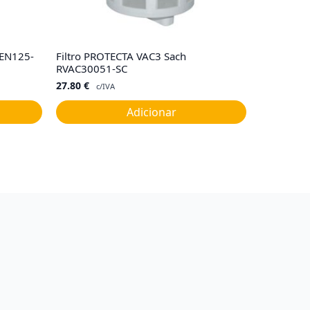
GEN125-
Filtro PROTECTA VAC3 Sach
RVAC30051-SC
27.80
€
c/IVA
Adicionar