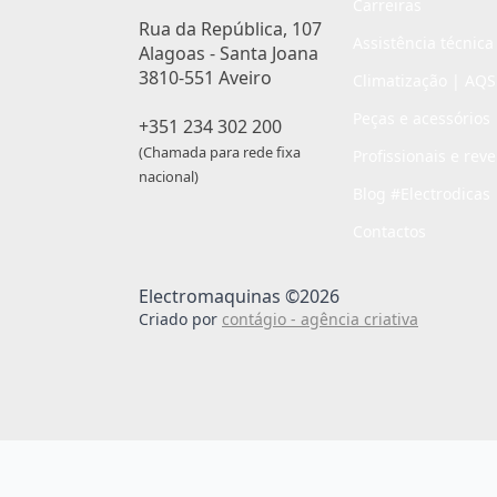
Carreiras
Rua da República, 107
Assistência técnica
Alagoas - Santa Joana
3810-551 Aveiro
Climatização | AQS
Peças e acessórios
+351 234 302 200
(Chamada para rede fixa
Profissionais e rev
nacional)
Blog #Electrodicas
Contactos
Electromaquinas ©2026
Criado por
contágio - agência criativa
Passo
de