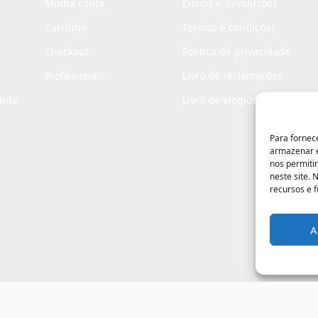
Minha conta
Envios e devoluções
Carrinho
Termos e condições
Checkout
Politica de privacidade
Profissionais
Livro de reclamações
enda
Livro de elogios
Para fornec
armazenar e
nos permiti
neste site.
recursos e 
A