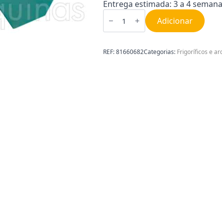
Entrega estimada: 3 a 4 semana
Quantidade
de
Adicionar
Espelho
Frigorífico
Teka
81660682
REF:
81660682
Categorias:
Frigoríficos e ar