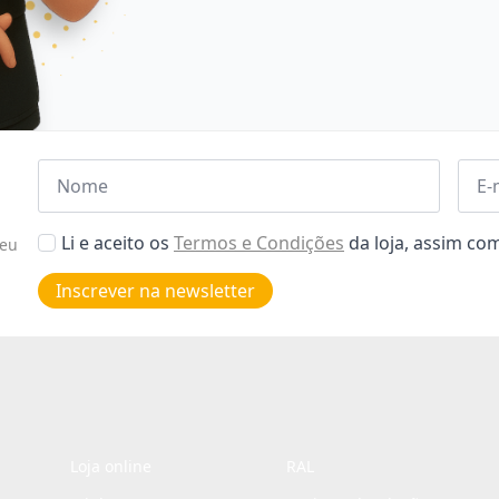
Nome
Emai
*
*
Aceitar
Li e aceito os
Termos e Condições
da loja, assim c
seu
Poiticas
de
Inscrever na newsletter
privacidade
*
Loja online
RAL