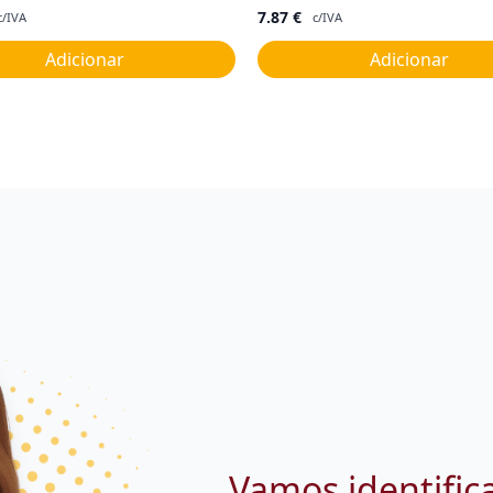
7.87
€
c/IVA
c/IVA
Adicionar
Adicionar
Vamos identific