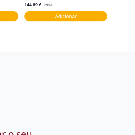
144.89
€
c/IVA
Adicionar
ar o seu