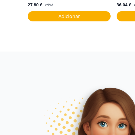
27.80
€
36.04
€
c/IVA
Adicionar