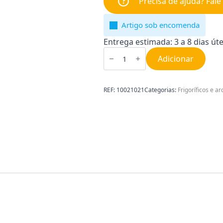
Precisa de ajuda? Fal
Artigo sob encomenda
Entrega estimada: 3 a 8 dias úte
Quantidade
de
Adicionar
Perno
para
Frigorífico
Siemens
REF:
10021021
Categorias:
Frigoríficos e ar
10021021