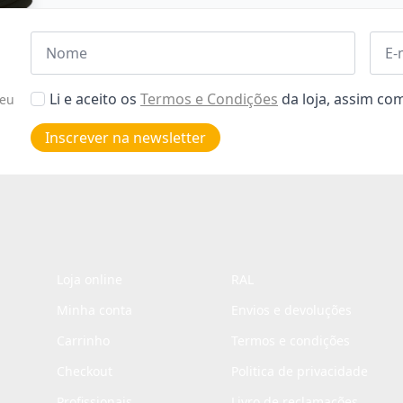
Nome
Emai
*
*
Aceitar
Li e aceito os
Termos e Condições
da loja, assim c
seu
Poiticas
de
Inscrever na newsletter
privacidade
*
Loja online
RAL
Minha conta
Envios e devoluções
Carrinho
Termos e condições
Checkout
Politica de privacidade
Profissionais
Livro de reclamações