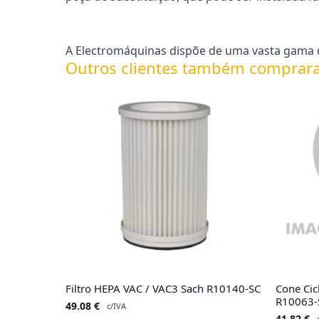
A Electromáquinas dispõe de uma vasta gama de
Outros clientes também comprar
Filtro HEPA VAC / VAC3 Sach R10140-SC
Cone Ci
R10063-
49.08
€
c/IVA
41.82
€