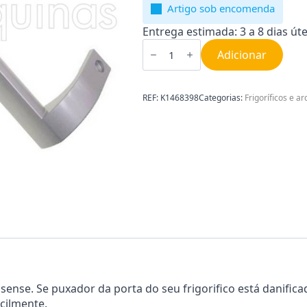
Artigo sob encomenda
Entrega estimada: 3 a 8 dias úte
Quantidade
de
Adicionar
Puxador
da
Porta
Hisense
REF:
K1468398
Categorias:
Frigoríficos e ar
K1468398
sense. Se puxador da porta do seu frigorifico está danific
acilmente.