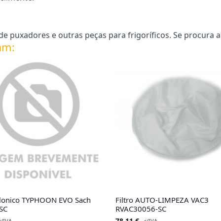
 puxadores e outras peças para frigoríficos. Se procura a
am:
clonico TYPHOON EVO Sach
Filtro AUTO-LIMPEZA VAC3
SC
RVAC30056-SC
78.11
€
c/IVA
c/IVA