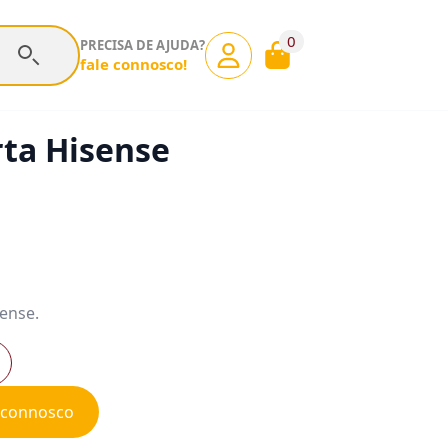
0
PRECISA DE AJUDA?
fale connosco!
ta Hisense
sense.
e connosco