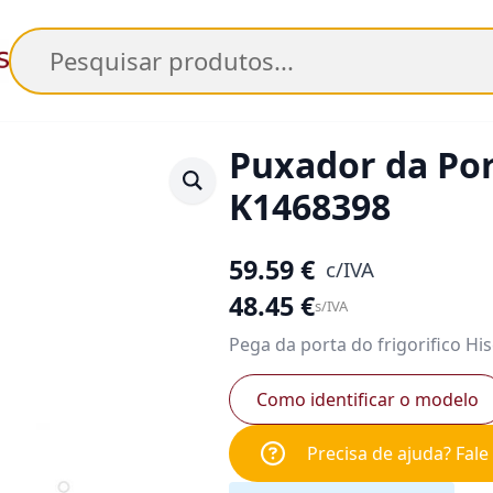
Pesquisar
Puxador da Por
K1468398
59.59
€
c/IVA
48.45
€
s/IVA
Pega da porta do frigorifico Hi
Como identificar o modelo
Precisa de ajuda? Fal