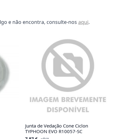
lgo e não encontra, consulte-nos
aqui
.
Junta de Vedação Cone Ciclon
TYPHOON EVO R10057-SC
7.87
€
c/IVA