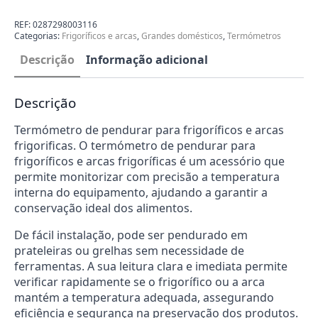
de
Pendurar
para
REF:
0287298003116
Arcas
Categorias:
Frigoríficos e arcas
,
Grandes domésticos
,
Termómetros
Frigoríficas
0287298003116
Descrição
Informação adicional
Descrição
Termómetro de pendurar para frigoríficos e arcas
frigorificas. O termómetro de pendurar para
frigoríficos e arcas frigoríficas é um acessório que
permite monitorizar com precisão a temperatura
interna do equipamento, ajudando a garantir a
conservação ideal dos alimentos.
De fácil instalação, pode ser pendurado em
prateleiras ou grelhas sem necessidade de
ferramentas. A sua leitura clara e imediata permite
verificar rapidamente se o frigorífico ou a arca
mantém a temperatura adequada, assegurando
eficiência e segurança na preservação dos produtos.