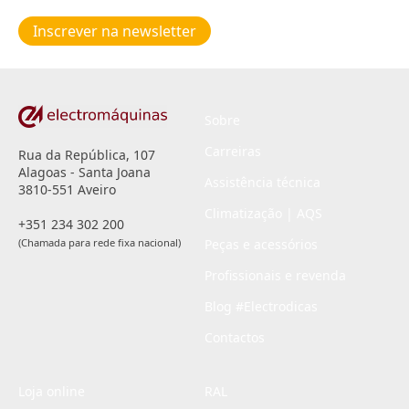
de
Inscrever na newsletter
privacidade
*
Sobre
Carreiras
Rua da República, 107
Alagoas - Santa Joana
Assistência técnica
3810-551 Aveiro
Climatização | AQS
+351 234 302 200
(Chamada para rede fixa nacional)
Peças e acessórios
Profissionais e revenda
Blog #Electrodicas
Contactos
Loja online
RAL