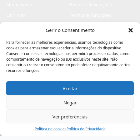
Minha conta
Envios e devoluções
Carrinho
Termos e condições
Checkout
Politica de privacidade
Gerir o Consentimento
Profissionais
Livro de reclamações
Para fornecer as melhores experiências, usamos tecnologias como
Livro de elogios
cookies para armazenar e/ou aceder a informações do dispositivo.
Consentir com essas tecnologias nos permitirá processar dados, como
comportamento de navegação ou IDs exclusivos neste site. Não
consentir ou retirar o consentimento pode afetar negativamante certos
recursos e funções.
Aceitar
Electromaquinas ©2026
Criado por
contágio - agência criativa
Negar
Ver preferências
Procurar
Política de cookies
Assistência
Política de Privacidade
Ajuda
Minha Conta
Passo