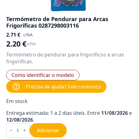
Termómetro de Pendurar para Arcas
Frigoríficas 0287298003116
2.71
€
c/IVA
2.20
€
s/IVA
Termómetro de pendurar para frigoríficos e arcas
frigorificas.
Como identificar o modelo
Precisa de ajuda? Fale connosco
Em stock
Entrega estimada: 1 a 2 dias úteis. Entre
11/08/2026
e
12/08/2026
.
Quantidade
de
Adicionar
Termómetro