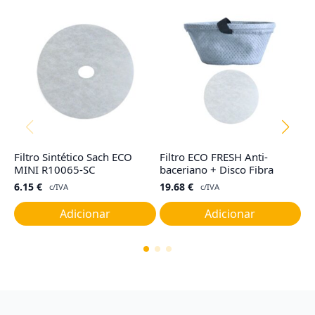
Filtro Sintético Sach ECO
Filtro ECO FRESH Anti-
Sa
MINI R10065-SC
baceriano + Disco Fibra
R
6.15
€
19.68
€
2
c/IVA
c/IVA
Adicionar
Adicionar