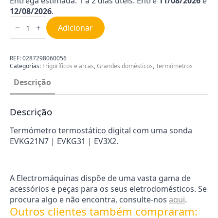
Entrega estimada: 1 a 2 dias úteis. Entre
11/08/2026
e
12/08/2026
.
Quantidade
de
Adicionar
Termómetro
Termostático
Digital
com
REF:
0287298060056
uma
Categorias:
Frigoríficos e arcas
,
Grandes domésticos
,
Termómetros
Sonda
0287298060056
Descrição
Descrição
Termómetro termostático digital com uma sonda
EVKG21N7 | EVKG31 | EV3X2.
A Electromáquinas dispõe de uma vasta gama de
acessórios e peças para os seus eletrodomésticos. Se
procura algo e não encontra, consulte-nos
aqui
.
Outros clientes também compraram: