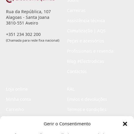
Sobre
Carreiras
Rua da República, 107
Alagoas - Santa Joana
Assistência técnica
3810-551 Aveiro
Climatização | AQS
+351 234 302 200
(Chamada para rede fixa nacional)
Peças e acessórios
Profissionais e revenda
Blog #Electrodicas
Contactos
Loja online
RAL
Minha conta
Envios e devoluções
Carrinho
Termos e condições
Checkout
Politica de privacidade
Gerir o Consentimento
Profissionais
Livro de reclamações