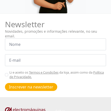
Newsletter
Novidades, promoções e informações relevante, no seu
email.
Nome
*
Email
*
Aceitar
Li e aceito os
Termos e Condições
da loja, assim como da
Política
de Privacidade.
Poiticas
de
Inscrever na newsletter
privacidade
*