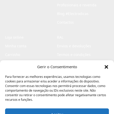
Profissionais e revenda
Blog #Electrodicas
Contactos
Loja online
RAL
Minha conta
Envios e devoluções
Carrinho
Termos e condições
Checkout
Politica de privacidade
Gerir o Consentimento
Profissionais
Livro de reclamações
Para fornecer as melhores experiências, usamos tecnologias como
Livro de elogios
cookies para armazenar e/ou aceder a informações do dispositivo.
Consentir com essas tecnologias nos permitirá processar dados, como
comportamento de navegação ou IDs exclusivos neste site. Não
consentir ou retirar o consentimento pode afetar negativamante certos
recursos e funções.