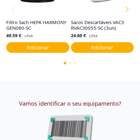
Filtro Sach HEPA HARMONY
Sacos Descartáveis VAC3
F
GEN080-SC
RVAC30055-SC (3un)
R
49.59
€
24.60
€
4
c/IVA
c/IVA
Adicionar
Adicionar
Vamos identificar o seu equipamento?