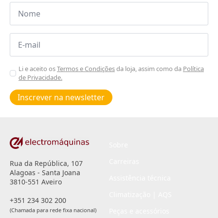
Nome
*
Email
*
Aceitar
Li e aceito os
Termos e Condições
da loja, assim como da
Política
de Privacidade.
Poiticas
de
Inscrever na newsletter
privacidade
*
Sobre
Carreiras
Rua da República, 107
Alagoas - Santa Joana
Assistência técnica
3810-551 Aveiro
Climatização | AQS
+351 234 302 200
(Chamada para rede fixa nacional)
Peças e acessórios