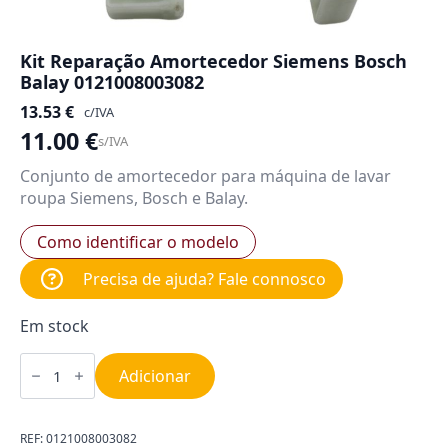
Kit Reparação Amortecedor Siemens Bosch
Balay 0121008003082
13.53
€
c/IVA
11.00
€
s/IVA
Conjunto de amortecedor para máquina de lavar
roupa Siemens, Bosch e Balay.
Como identificar o modelo
Precisa de ajuda? Fale connosco
Em stock
Quantidade
de
Adicionar
Kit
Reparação
Amortecedor
Siemens
REF:
0121008003082