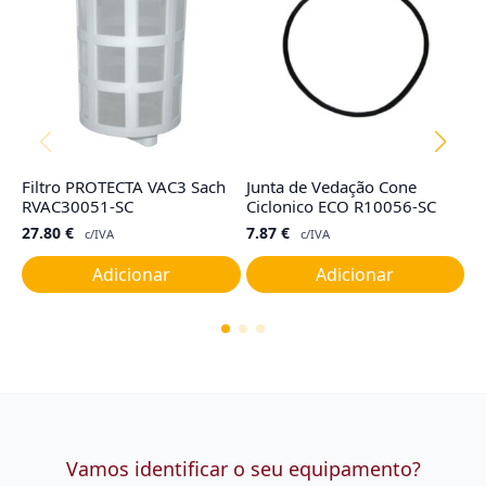
Filtro PROTECTA VAC3 Sach
Junta de Vedação Cone
Fi
RVAC30051-SC
Ciclonico ECO R10056-SC
R
27.80
€
7.87
€
4
c/IVA
c/IVA
Adicionar
Adicionar
Vamos identificar o seu equipamento?