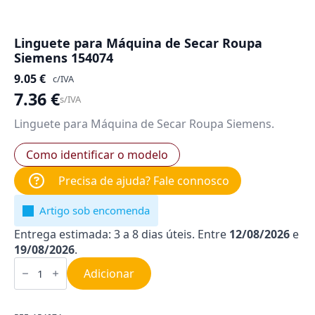
Linguete para Máquina de Secar Roupa
Siemens 154074
9.05
€
c/IVA
7.36
€
s/IVA
Linguete para Máquina de Secar Roupa Siemens.
Como identificar o modelo
Precisa de ajuda? Fale connosco
Artigo sob encomenda
Entrega estimada: 3 a 8 dias úteis. Entre
12/08/2026
e
19/08/2026
.
Quantidade
de
Adicionar
Linguete
para
Máquina
de