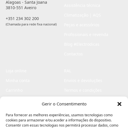
Alagoas - Santa Joana
Assistência técnica
3810-551 Aveiro
Climatização | AQS
+351 234 302 200
(Chamada para rede fixa nacional)
Peças e acessórios
Profissionais e revenda
Blog #Electrodicas
Contactos
Loja online
RAL
Minha conta
Envios e devoluções
Carrinho
Termos e condições
Checkout
Politica de privacidade
Gerir o Consentimento
Profissionais
Livro de reclamações
Para fornecer as melhores experiências, usamos tecnologias como
Livro de elogios
cookies para armazenar e/ou aceder a informações do dispositivo.
Consentir com essas tecnologias nos permitirá processar dados, como