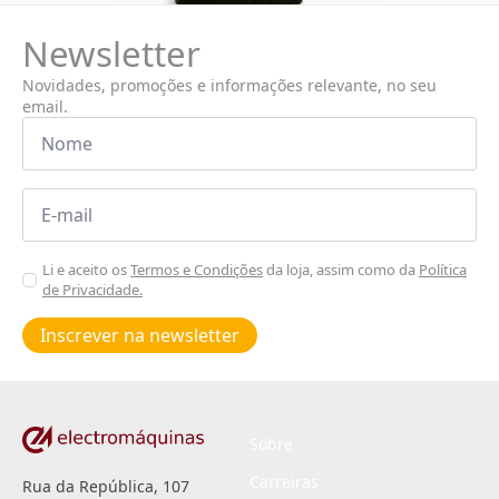
Newsletter
Novidades, promoções e informações relevante, no seu
email.
Nome
*
Email
*
Aceitar
Li e aceito os
Termos e Condições
da loja, assim como da
Política
de Privacidade.
Poiticas
de
Inscrever na newsletter
privacidade
*
Sobre
Carreiras
Rua da República, 107