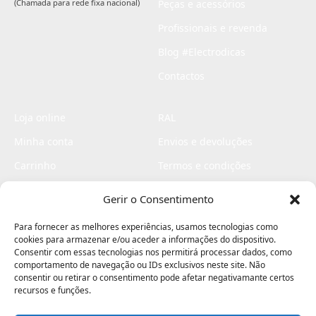
(Chamada para rede fixa nacional)
Peças e acessórios
Profissionais e revenda
Blog #Electrodicas
Contactos
Loja online
RAL
Minha conta
Envios e devoluções
Carrinho
Termos e condições
Checkout
Politica de privacidade
Gerir o Consentimento
Profissionais
Livro de reclamações
Para fornecer as melhores experiências, usamos tecnologias como
Livro de elogios
cookies para armazenar e/ou aceder a informações do dispositivo.
Consentir com essas tecnologias nos permitirá processar dados, como
comportamento de navegação ou IDs exclusivos neste site. Não
consentir ou retirar o consentimento pode afetar negativamante certos
recursos e funções.