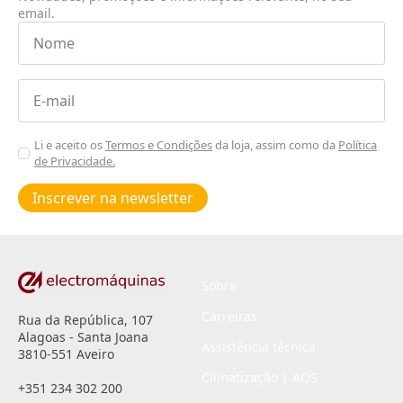
email.
Nome
*
Email
*
Aceitar
Li e aceito os
Termos e Condições
da loja, assim como da
Política
de Privacidade.
Poiticas
de
Inscrever na newsletter
privacidade
*
Sobre
Carreiras
Rua da República, 107
Alagoas - Santa Joana
Assistência técnica
3810-551 Aveiro
Climatização | AQS
+351 234 302 200