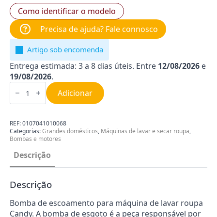
Como identificar o modelo
Precisa de ajuda? Fale connosco
Artigo sob encomenda
Entrega estimada: 3 a 8 dias úteis. Entre
12/08/2026
e
19/08/2026
.
Quantidade
de
Adicionar
Bomba
para
Máquina
de
REF:
0107041010068
Lavar
Categorias:
Grandes domésticos
,
Máquinas de lavar e secar roupa
,
Roupa
Bombas e motores
Candy
Descrição
Descrição
Bomba de escoamento para máquina de lavar roupa
Candy. A bomba de esgoto é a peça responsável por