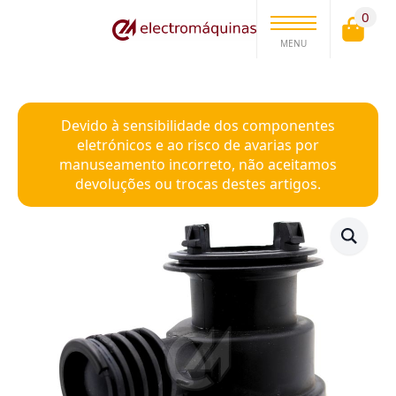
0
MENU
Devido à sensibilidade dos componentes
eletrónicos e ao risco de avarias por
manuseamento incorreto, não aceitamos
devoluções ou trocas destes artigos.