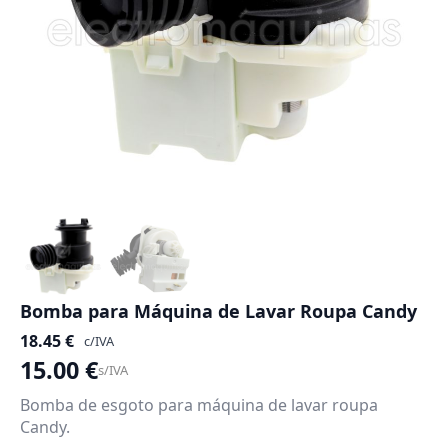
Bomba para Máquina de Lavar Roupa Candy
18.45
€
c/IVA
15.00
€
s/IVA
Bomba de esgoto para máquina de lavar roupa
Candy.