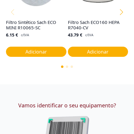
Filtro Sintético Sach ECO
Filtro Sach ECO160 HEPA
Ta
MINI R10065-SC
R7040-CV
G
6.15
€
43.79
€
1
c/IVA
c/IVA
Adicionar
Adicionar
Vamos identificar o seu equipamento?