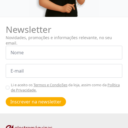
Newsletter
Novidades, promoções e informações relevante, no seu
email.
Nome
*
Email
*
Aceitar
Li e aceito os
Termos e Condições
da loja, assim como da
Política
de Privacidade.
Poiticas
de
Inscrever na newsletter
privacidade
*