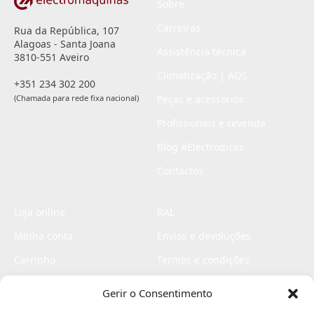
Sobre
Carreiras
Rua da República, 107
Alagoas - Santa Joana
Assistência técnica
3810-551 Aveiro
Climatização | AQS
+351 234 302 200
(Chamada para rede fixa nacional)
Peças e acessórios
Profissionais e revenda
Blog #Electrodicas
Contactos
Loja online
RAL
Minha conta
Envios e devoluções
Carrinho
Termos e condições
Checkout
Politica de privacidade
Gerir o Consentimento
Profissionais
Livro de reclamações