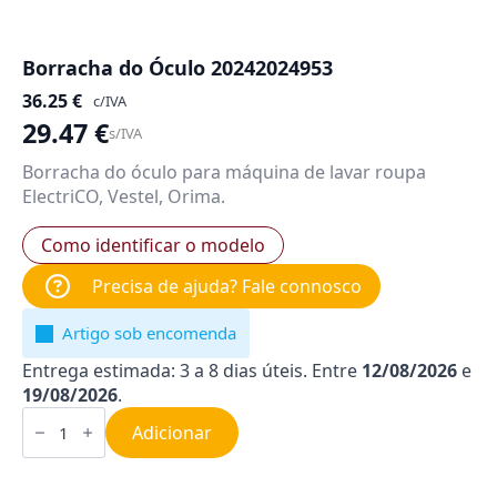
Borracha do Óculo 20242024953
36.25
€
c/IVA
29.47
€
s/IVA
Borracha do óculo para máquina de lavar roupa
ElectriCO, Vestel, Orima.
Como identificar o modelo
Precisa de ajuda? Fale connosco
Artigo sob encomenda
Entrega estimada: 3 a 8 dias úteis. Entre
12/08/2026
e
19/08/2026
.
Quantidade
de
Adicionar
Borracha
do
Óculo