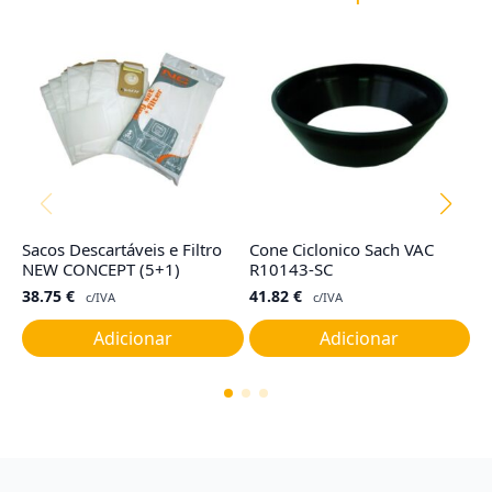
Sacos Descartáveis e Filtro
Cone Ciclonico Sach VAC
Fi
NEW CONCEPT (5+1)
R10143-SC
ba
38.75
€
41.82
€
1
c/IVA
c/IVA
Adicionar
Adicionar