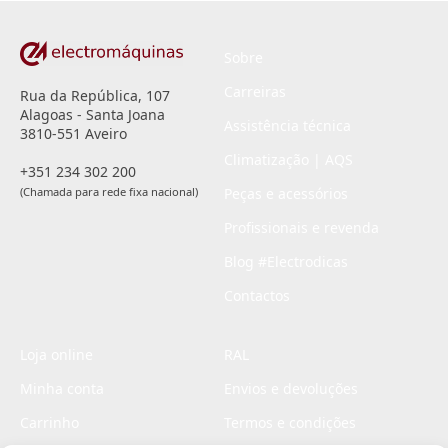
Sobre
Carreiras
Rua da República, 107
Alagoas - Santa Joana
Assistência técnica
3810-551 Aveiro
Climatização | AQS
+351 234 302 200
(Chamada para rede fixa nacional)
Peças e acessórios
Profissionais e revenda
Blog #Electrodicas
Contactos
Loja online
RAL
Minha conta
Envios e devoluções
Carrinho
Termos e condições