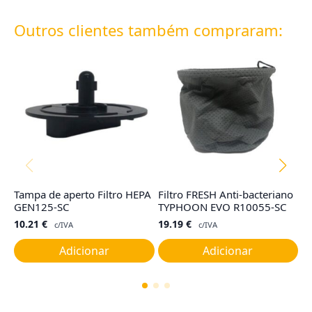
Outros clientes também compraram:
Tampa de aperto Filtro HEPA
Filtro FRESH Anti-bacteriano
F
GEN125-SC
TYPHOON EVO R10055-SC
1
10.21
€
19.19
€
5
c/IVA
c/IVA
Adicionar
Adicionar