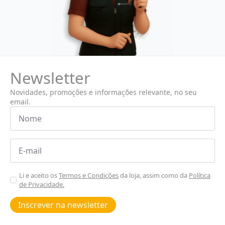
Newsletter
Novidades, promoções e informações relevante, no seu
email.
Nome
*
Email
*
Aceitar
Li e aceito os
Termos e Condições
da loja, assim como da
Política
de Privacidade.
Poiticas
de
Inscrever na newsletter
privacidade
*