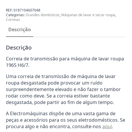
Máquina
de
Lavar
REF:
0187104607048
Roupa
Categorias:
Grandes domésticos
,
Máquinas de lavar e secar roupa
,
0187104607048
Correias
Descrição
Descrição
Correia de transmissão para máquina de lavar roupa
1965 H6/7.
Uma correia de transmissão de máquina de lavar
roupa desgastada pode provocar um ruído
surpreendentemente elevado e não fazer o tambor
rodar como deve. Se a correia estiver bastante
desgastada, pode partir ao fim de algum tempo.
A Electromáquinas dispõe de uma vasta gama de
peças e acessórios para os seus eletrodomésticos. Se
procura algo e não encontra, consulte-nos
aqui
.