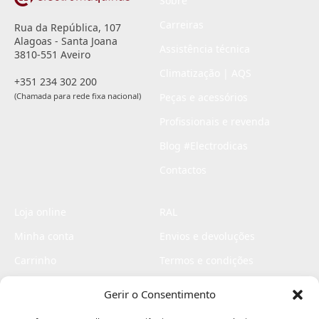
Sobre
Carreiras
Rua da República, 107
Alagoas - Santa Joana
Assistência técnica
3810-551 Aveiro
Climatização | AQS
+351 234 302 200
(Chamada para rede fixa nacional)
Peças e acessórios
Profissionais e revenda
Blog #Electrodicas
Contactos
Loja online
RAL
Minha conta
Envios e devoluções
Carrinho
Termos e condições
Checkout
Politica de privacidade
Gerir o Consentimento
Profissionais
Livro de reclamações