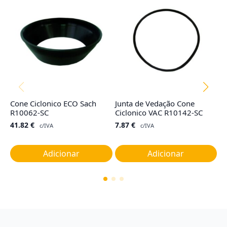
Cone Ciclonico ECO Sach
Junta de Vedação Cone
Co
R10062-SC
Ciclonico VAC R10142-SC
TY
G
41.82
€
7.87
€
c/IVA
c/IVA
1
Adicionar
Adicionar