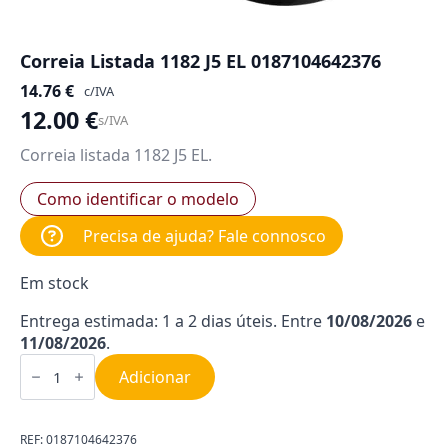
Correia Listada 1182 J5 EL 0187104642376
14.76
€
c/IVA
12.00
€
s/IVA
Correia listada 1182 J5 EL.
Como identificar o modelo
Precisa de ajuda? Fale connosco
Em stock
Entrega estimada: 1 a 2 dias úteis. Entre
10/08/2026
e
11/08/2026
.
Quantidade
de
Adicionar
Correia
Listada
1182
J5
REF:
0187104642376