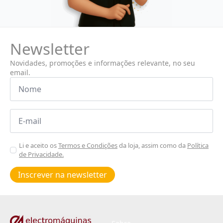
Newsletter
Novidades, promoções e informações relevante, no seu
email.
Nome
*
Email
*
Aceitar
Li e aceito os
Termos e Condições
da loja, assim como da
Política
de Privacidade.
Poiticas
de
Inscrever na newsletter
privacidade
*