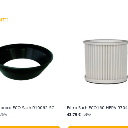
am:
lonico ECO Sach R10062-SC
Filtro Sach ECO160 HEPA R70
43.79
€
c/IVA
c/IVA