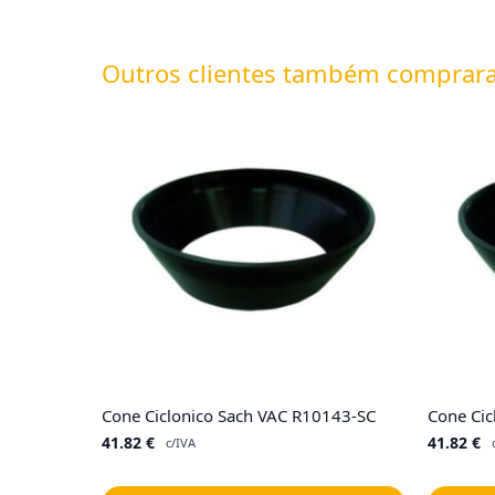
Outros clientes também comprar
Cone Ciclonico Sach VAC R10143-SC
Cone Cic
41.82
€
41.82
€
c/IVA