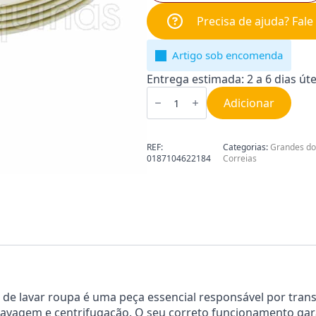
Precisa de ajuda? Fal
Artigo sob encomenda
Entrega estimada: 2 a 6 dias úte
Quantidade
de
Adicionar
Correia
Máquina
Lavar
Roupa
REF:
Categorias:
Grandes do
1230
0187104622184
Correias
J5
EL
 de lavar roupa é uma peça essencial responsável por tra
e lavagem e centrifugação. O seu correto funcionamento g