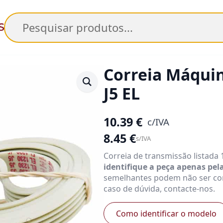
Pesquisar
Correia Máqui
J5 EL
10.39
€
c/IVA
8.45
€
s/IVA
Correia de transmissão listada
identifique a peça apenas pe
semelhantes podem não ser co
caso de dúvida, contacte-nos.
Como identificar o modelo