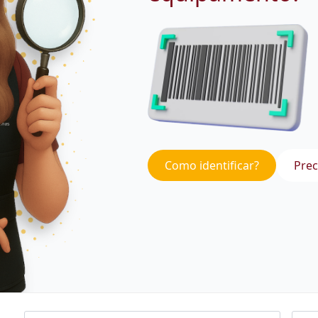
Como identificar?
Prec
Nome
Emai