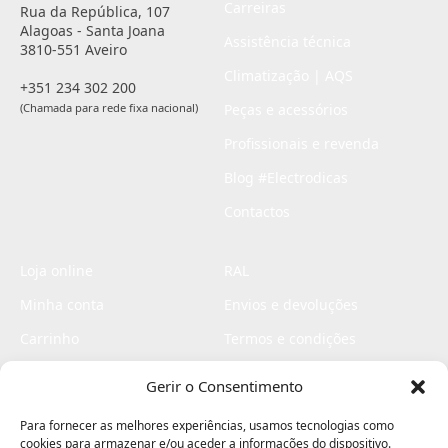
Carreiras
Rua da República, 107
Alagoas - Santa Joana
Assistência técnica
3810-551 Aveiro
Climatização | AQS
+351 234 302 200
(Chamada para rede fixa nacional)
Peças e acessórios
Profissionais e revenda
Blog #Electrodicas
Contactos
Loja online
RAL
Minha conta
Envios e devoluções
Carrinho
Termos e condições
Checkout
Politica de privacidade
Gerir o Consentimento
Profissionais
Livro de reclamações
Para fornecer as melhores experiências, usamos tecnologias como
Livro de elogios
cookies para armazenar e/ou aceder a informações do dispositivo.