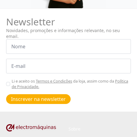
Newsletter
Novidades, promoções e informações relevante, no seu
email.
Nome
*
Email
*
Aceitar
Li e aceito os
Termos e Condições
da loja, assim como da
Política
de Privacidade.
Poiticas
de
Inscrever na newsletter
privacidade
*
Sobre