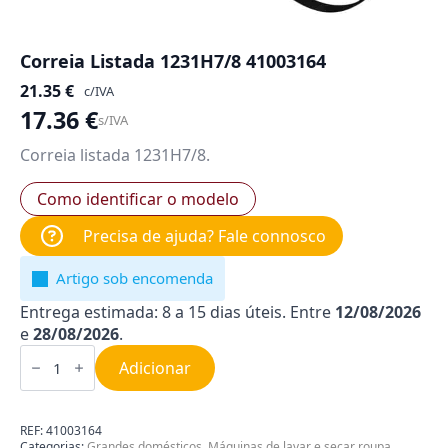
Correia Listada 1231H7/8 41003164
21.35
€
c/IVA
17.36
€
s/IVA
Correia listada 1231H7/8.
Como identificar o modelo
Precisa de ajuda? Fale connosco
Artigo sob encomenda
Entrega estimada: 8 a 15 dias úteis. Entre
12/08/2026
e
28/08/2026
.
Quantidade
de
Adicionar
Correia
Listada
1231H7/8
41003164
REF:
41003164
Categorias:
Grandes domésticos
,
Máquinas de lavar e secar roupa
,