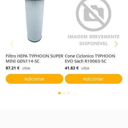
Filtro HEPA TYPHOON SUPER
Cone Ciclonico TYPHOON
Sa
MINI GEN114-SC
EVO Sach R10063-SC
R
87.21
€
41.82
€
2
c/IVA
c/IVA
Adicionar
Adicionar