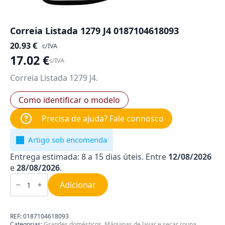
Correia Listada 1279 J4 0187104618093
20.93
€
c/IVA
17.02
€
s/IVA
Correia Listada 1279 J4.
Como identificar o modelo
Precisa de ajuda? Fale connosco
Artigo sob encomenda
Entrega estimada: 8 a 15 dias úteis. Entre
12/08/2026
e
28/08/2026
.
Quantidade
de
Adicionar
Correia
Listada
1279
J4
REF:
0187104618093
0187104618093
Categorias:
Grandes domésticos
,
Máquinas de lavar e secar roupa
,