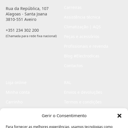
Carreiras
Rua da República, 107
Alagoas - Santa Joana
Assistência técnica
3810-551 Aveiro
Climatização | AQS
+351 234 302 200
(Chamada para rede fixa nacional)
Peças e acessórios
Profissionais e revenda
Blog #Electrodicas
Contactos
Loja online
RAL
Minha conta
Envios e devoluções
Carrinho
Termos e condições
Checkout
Politica de privacidade
Gerir o Consentimento
Profissionais
Livro de reclamações
Para fornecer as melhores experiências, usamos tecnologias como