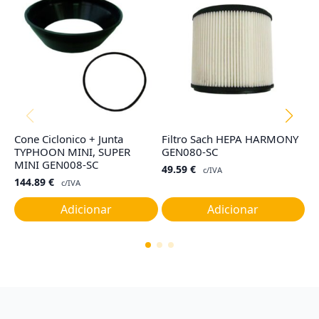
Cone Ciclonico + Junta
Filtro Sach HEPA HARMONY
S
TYPHOON MINI, SUPER
GEN080-SC
(
MINI GEN008-SC
49.59
€
3
c/IVA
144.89
€
c/IVA
Adicionar
Adicionar