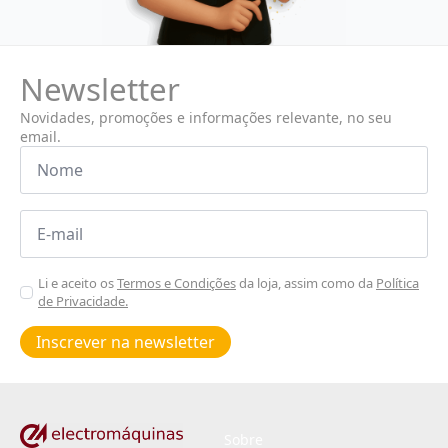
Newsletter
Novidades, promoções e informações relevante, no seu
email.
Nome
*
Email
*
Aceitar
Li e aceito os
Termos e Condições
da loja, assim como da
Política
de Privacidade.
Poiticas
de
Inscrever na newsletter
privacidade
*
Sobre