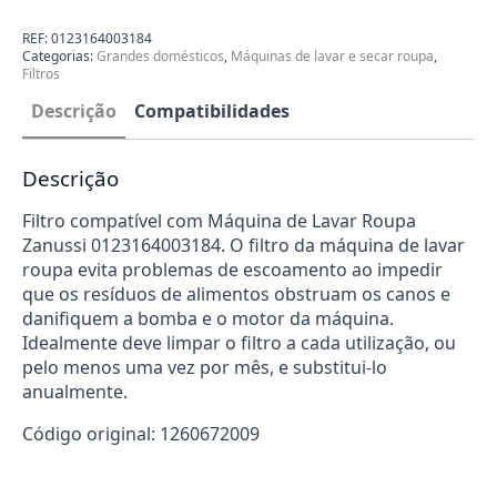
compatível
para
máquina
REF:
0123164003184
de
Categorias:
Grandes domésticos
,
Máquinas de lavar e secar roupa
,
lavar
Filtros
roupa
Zanussi
Descrição
Compatibilidades
0123164003184
Descrição
Filtro compatível com Máquina de Lavar Roupa
Zanussi 0123164003184. O filtro da máquina de lavar
roupa evita problemas de escoamento ao impedir
que os resíduos de alimentos obstruam os canos e
danifiquem a bomba e o motor da máquina.
Idealmente deve limpar o filtro a cada utilização, ou
pelo menos uma vez por mês, e substitui-lo
anualmente.
Código original: 1260672009