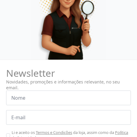
Newsletter
Novidades, promoções e informações relevante, no seu
email.
Nome
*
Email
*
Aceitar
Li e aceito os
Termos e Condições
da loja, assim como da
Política