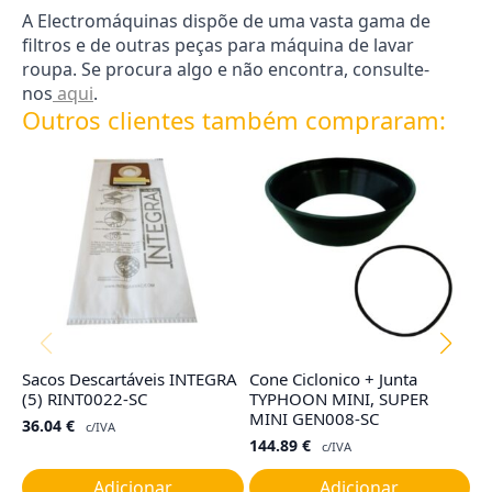
A Electromáquinas dispõe de uma vasta gama de
filtros e de outras peças para máquina de lavar
roupa. Se procura algo e não encontra, consulte-
nos
aqui
.
Outros clientes também compraram:
Sacos Descartáveis INTEGRA
Cone Ciclonico + Junta
Co
(5) RINT0022-SC
TYPHOON MINI, SUPER
R
MINI GEN008-SC
36.04
€
4
c/IVA
144.89
€
c/IVA
Adicionar
Adicionar