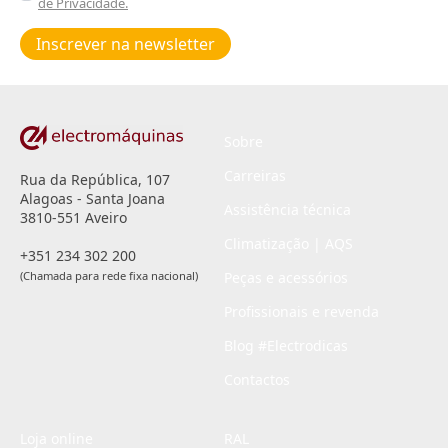
de Privacidade.
Poiticas
de
Inscrever na newsletter
privacidade
*
Sobre
Carreiras
Rua da República, 107
Alagoas - Santa Joana
Assistência técnica
3810-551 Aveiro
Climatização | AQS
+351 234 302 200
(Chamada para rede fixa nacional)
Peças e acessórios
Profissionais e revenda
Blog #Electrodicas
Contactos
Loja online
RAL