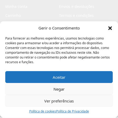
Minha conta
Envios e devoluções
Carrinho
Termos e condições
Checkout
Politica de privacidade
Gerir o Consentimento
Profissionais
Livro de reclamações
Para fornecer as melhores experiências, usamos tecnologias como
Livro de elogios
cookies para armazenar e/ou aceder a informações do dispositivo.
Consentir com essas tecnologias nos permitirá processar dados, como
comportamento de navegação ou IDs exclusivos neste site. Não
consentir ou retirar o consentimento pode afetar negativamante certos
recursos e funções.
Aceitar
Electromaquinas ©2026
Criado por
contágio - agência criativa
Negar
Ver preferências
Procurar
Política de cookies
Assistência
Política de Privacidade
Ajuda
Minha Conta