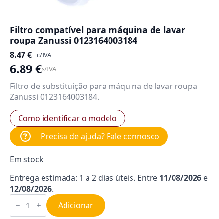
Filtro compatível para máquina de lavar
roupa Zanussi 0123164003184
8.47
€
c/IVA
6.89
€
s/IVA
Filtro de substituição para máquina de lavar roupa
Zanussi 0123164003184.
Como identificar o modelo
Precisa de ajuda? Fale connosco
Em stock
Entrega estimada: 1 a 2 dias úteis. Entre
11/08/2026
e
12/08/2026
.
Quantidade
de
Adicionar
Filtro