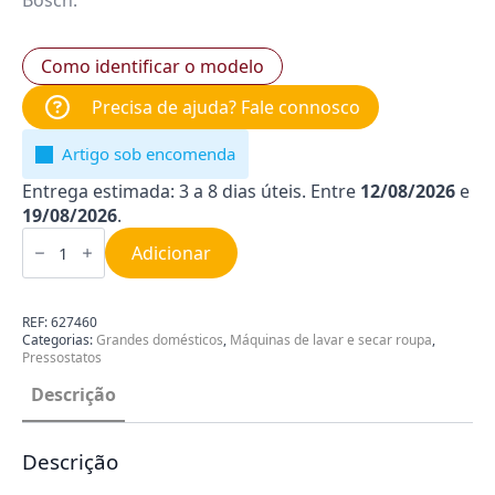
Bosch.
Como identificar o modelo
Precisa de ajuda? Fale connosco
Artigo sob encomenda
Entrega estimada: 3 a 8 dias úteis. Entre
12/08/2026
e
19/08/2026
.
Quantidade
de
Adicionar
Pressostato
para
Máquina
de
REF:
627460
Lavar
Categorias:
Grandes domésticos
,
Máquinas de lavar e secar roupa
,
Roupa
Pressostatos
Bosch
00627460
Descrição
Descrição