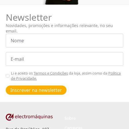
Newsletter
Novidades, promoções e informações relevante, no seu
email.
Nome
*
Email
*
Aceitar
Li e aceito os
Termos e Condições
da loja, assim como da
Política
de Privacidade.
Poiticas
de
Inscrever na newsletter
privacidade
*
Sobre
Carreiras