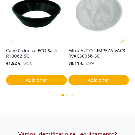
Cone Ciclonico ECO Sach
Filtro AUTO-LIMPEZA VAC3
Sa
R10062-SC
RVAC30056-SC
H
(3
41.82
€
78.11
€
c/IVA
c/IVA
2
Adicionar
Adicionar
Vamos identificar o seu equipamento?