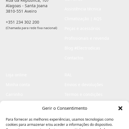
Rua da República, 107
Alagoas - Santa Joana
Assistência técnica
3810-551 Aveiro
Climatização | AQS
+351 234 302 200
(Chamada para rede fixa nacional)
Peças e acessórios
Profissionais e revenda
Blog #Electrodicas
Contactos
Loja online
RAL
Minha conta
Envios e devoluções
Carrinho
Termos e condições
Checkout
Politica de privacidade
Gerir o Consentimento
Profissionais
Livro de reclamações
Para fornecer as melhores experiências, usamos tecnologias como
Livro de elogios
cookies para armazenar e/ou aceder a informações do dispositivo.