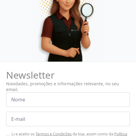
Newsletter
Novidades, promoções e informações relevante, no seu
email.
Nome
*
Email
*
Aceitar
Li e aceito os
Termos e Condições
da loja, assim como da
Política