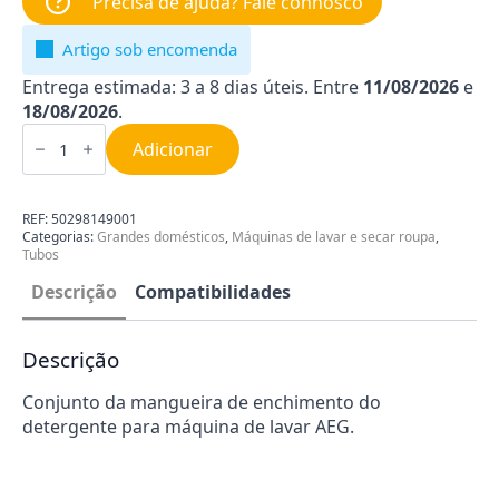
Precisa de ajuda? Fale connosco
Artigo sob encomenda
Entrega estimada: 3 a 8 dias úteis. Entre
11/08/2026
e
18/08/2026
.
Quantidade
de
Adicionar
Tubo
de
Máquina
Lavar
REF:
50298149001
Roupa
Categorias:
Grandes domésticos
,
Máquinas de lavar e secar roupa
,
AEG
Tubos
50298149001
Descrição
Compatibilidades
Descrição
Conjunto da mangueira de enchimento do
detergente para máquina de lavar AEG.