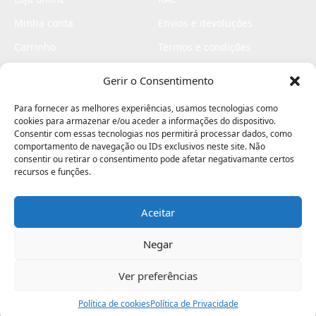
Minha conta
Envios e devoluções
Carrinho
Termos e condições
Checkout
Politica de privacidade
Gerir o Consentimento
Profissionais
Livro de reclamações
Para fornecer as melhores experiências, usamos tecnologias como
Livro de elogios
cookies para armazenar e/ou aceder a informações do dispositivo.
Consentir com essas tecnologias nos permitirá processar dados, como
comportamento de navegação ou IDs exclusivos neste site. Não
consentir ou retirar o consentimento pode afetar negativamante certos
recursos e funções.
Aceitar
Electromaquinas ©2026
Criado por
contágio - agência criativa
Negar
Ver preferências
Procurar
Política de cookies
Assistência
Política de Privacidade
Ajuda
Minha Conta