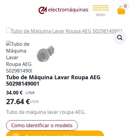
0
MENU
Tubo de Máquina Lavar Roupa AEG
50298149001
34.00
€
c/IVA
27.64
€
s/IVA
Tubo da máquina lavar roupa AEG.
Como identificar o modelo