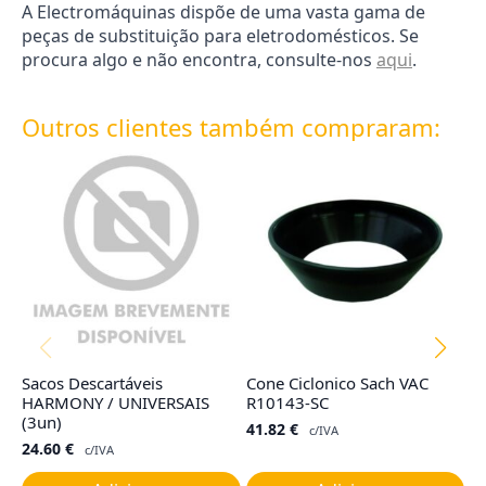
A Electromáquinas dispõe de uma vasta gama de
peças de substituição para eletrodomésticos. Se
procura algo e não encontra, consulte-nos
aqui
.
Outros clientes também compraram:
Sacos Descartáveis
Cone Ciclonico Sach VAC
Ju
HARMONY / UNIVERSAIS
R10143-SC
C
(3un)
R
41.82
€
c/IVA
24.60
€
7
c/IVA