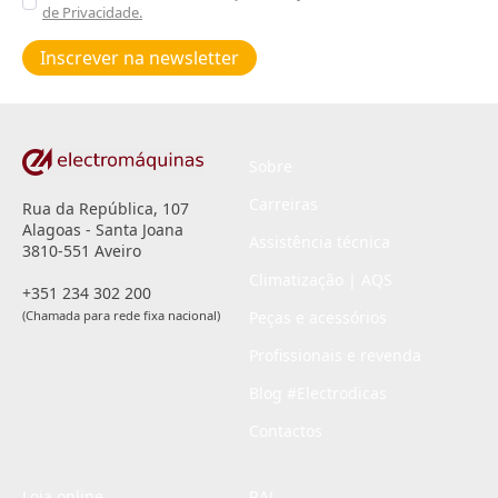
de Privacidade.
Poiticas
de
Inscrever na newsletter
privacidade
*
Sobre
Carreiras
Rua da República, 107
Alagoas - Santa Joana
Assistência técnica
3810-551 Aveiro
Climatização | AQS
+351 234 302 200
(Chamada para rede fixa nacional)
Peças e acessórios
Profissionais e revenda
Blog #Electrodicas
Contactos
Loja online
RAL