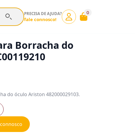
0
PRECISA DE AJUDA?
fale connosco!
ara Borracha do
C00119210
acha do óculo Ariston 482000029103.
e connosco