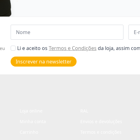
Nome
Emai
*
*
Aceitar
Li e aceito os
Termos e Condições
da loja, assim c
seu
Poiticas
de
Inscrever na newsletter
privacidade
*
Loja online
RAL
Minha conta
Envios e devoluções
Carrinho
Termos e condições