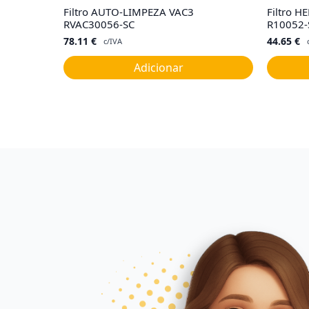
Filtro AUTO-LIMPEZA VAC3
Filtro 
RVAC30056-SC
R10052-
78.11
€
44.65
€
c/IVA
Adicionar