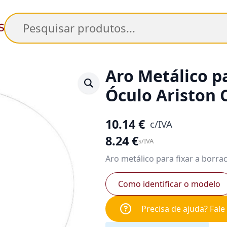
Pesquisar
Aro Metálico p
Óculo Ariston 
10.14
€
c/IVA
8.24
€
s/IVA
Aro metálico para fixar a borr
Como identificar o modelo
Precisa de ajuda? Fal