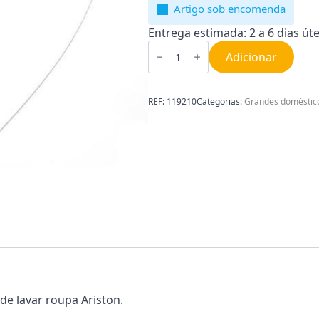
Artigo sob encomenda
Entrega estimada: 2 a 6 dias úte
Quantidade
de
Adicionar
Aro
Metálico
para
Borracha
REF:
119210
Categorias:
Grandes doméstic
do
Óculo
Ariston
C00119210
de lavar roupa Ariston.