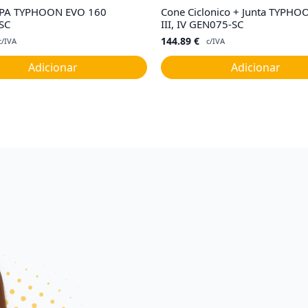
HEPA TYPHOON EVO 160
Cone Ciclonico + Junta TYPHOON
SC
III, IV GEN075-SC
144.89
€
c/IVA
c/IVA
Adicionar
Adicionar