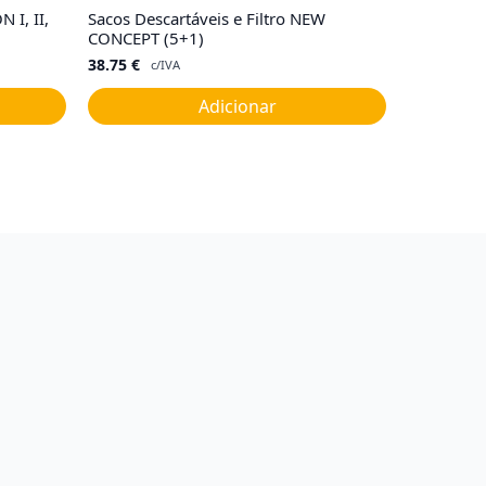
 I, II,
Sacos Descartáveis e Filtro NEW
CONCEPT (5+1)
38.75
€
c/IVA
Adicionar