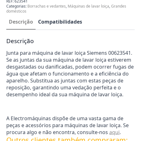
REF:
623541
lavar
Categorias:
Borrachas e vedantes
,
Máquinas de lavar loiça
,
Grandes
loiça
domésticos
Siemens
00623541
Descrição
Compatibilidades
Descrição
Junta para máquina de lavar loiça Siemens 00623541.
Se as juntas da sua máquina de lavar loiça estiverem
desgastadas ou danificadas, podem ocorrer fugas de
água que afetam o funcionamento e a eficiência do
aparelho. Substitua as juntas com estas peças de
reposição, garantindo uma vedação perfeita e o
desempenho ideal da sua máquina de lavar loiça.
A Electromáquinas dispõe de uma vasta gama de
peças e acessórios para máquinas de lavar loiça. Se
procura algo e não encontra, consulte-nos
aqui
.
Outros clientes também compraram: