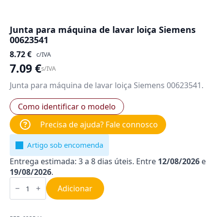
Junta para máquina de lavar loiça Siemens
00623541
8.72
€
c/IVA
7.09
€
s/IVA
Junta para máquina de lavar loiça Siemens 00623541.
Como identificar o modelo
Precisa de ajuda? Fale connosco
Artigo sob encomenda
Entrega estimada: 3 a 8 dias úteis. Entre
12/08/2026
e
19/08/2026
.
Quantidade
de
Adicionar
Junta
para
máquina
de