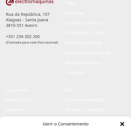
Sobre
Carreiras
Rua da República, 107
Alagoas - Santa Joana
Assistência técnica
3810-551 Aveiro
Climatização | AQS
+351 234 302 200
(Chamada para rede fixa nacional)
Peças e acessórios
Profissionais e revenda
Blog #Electrodicas
Contactos
Loja online
RAL
Minha conta
Envios e devoluções
Carrinho
Termos e condições
Checkout
Politica de privacidade
Gerir o Consentimento
Profissionais
Livro de reclamações