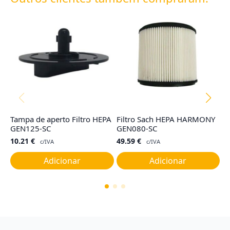
Tampa de aperto Filtro HEPA
Filtro Sach HEPA HARMONY
F
GEN125-SC
GEN080-SC
R
10.21
€
49.59
€
2
c/IVA
c/IVA
Adicionar
Adicionar