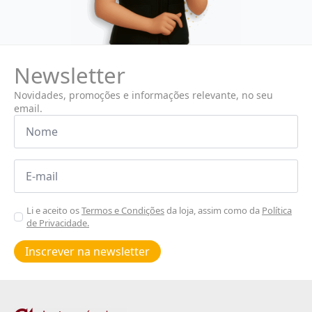
Newsletter
Novidades, promoções e informações relevante, no seu
email.
Nome
*
Email
*
Aceitar
Li e aceito os
Termos e Condições
da loja, assim como da
Política
de Privacidade.
Poiticas
de
Inscrever na newsletter
privacidade
*