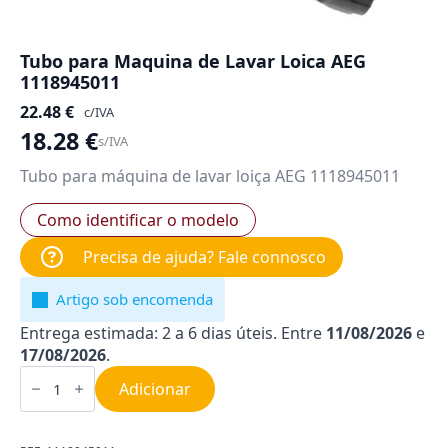
Tubo para Maquina de Lavar Loica AEG
1118945011
22.48
€
c/IVA
18.28
€
s/IVA
Tubo para máquina de lavar loiça AEG 1118945011
Como identificar o modelo
Precisa de ajuda? Fale connosco
Artigo sob encomenda
Entrega estimada: 2 a 6 dias úteis. Entre
11/08/2026
e
17/08/2026
.
Quantidade
de
Adicionar
Tubo
para
Maquina
de