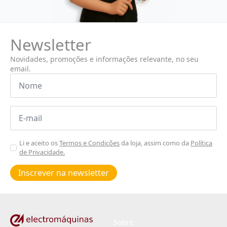
Newsletter
Novidades, promoções e informações relevante, no seu
email.
Nome
*
Email
*
Aceitar
Li e aceito os
Termos e Condições
da loja, assim como da
Política
de Privacidade.
Poiticas
de
Inscrever na newsletter
privacidade
*
Sobre