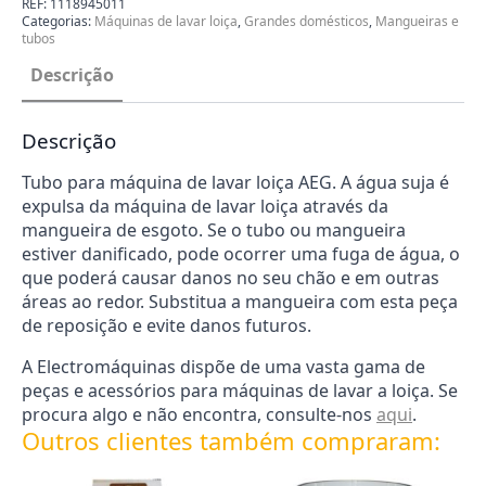
REF:
1118945011
Lavar
Categorias:
Máquinas de lavar loiça
,
Grandes domésticos
,
Mangueiras e
Loica
tubos
AEG
1118945011
Descrição
Descrição
Tubo para máquina de lavar loiça AEG. A água suja é
expulsa da máquina de lavar loiça através da
mangueira de esgoto. Se o tubo ou mangueira
estiver danificado, pode ocorrer uma fuga de água, o
que poderá causar danos no seu chão e em outras
áreas ao redor. Substitua a mangueira com esta peça
de reposição e evite danos futuros.
A Electromáquinas dispõe de uma vasta gama de
peças e acessórios para máquinas de lavar a loiça. Se
procura algo e não encontra, consulte-nos
aqui
.
Outros clientes também compraram: