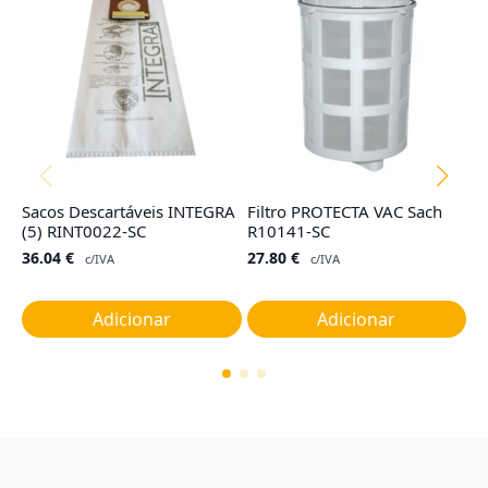
Sacos Descartáveis INTEGRA
Filtro PROTECTA VAC Sach
C
(5) RINT0022-SC
R10141-SC
E
36.04
€
27.80
€
4
c/IVA
c/IVA
Adicionar
Adicionar