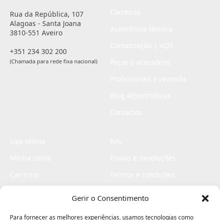
Carreiras
Rua da República, 107
Alagoas - Santa Joana
Assistência técnica
3810-551 Aveiro
Climatização | AQS
+351 234 302 200
(Chamada para rede fixa nacional)
Peças e acessórios
Profissionais e revenda
Blog #Electrodicas
Contactos
Loja online
RAL
Minha conta
Envios e devoluções
Carrinho
Termos e condições
Checkout
Politica de privacidade
Gerir o Consentimento
Profissionais
Livro de reclamações
Para fornecer as melhores experiências, usamos tecnologias como