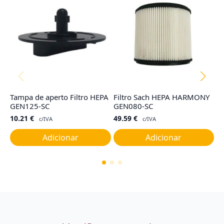
Tampa de aperto Filtro HEPA
Filtro Sach HEPA HARMONY
Fi
GEN125-SC
GEN080-SC
M
10.21
€
49.59
€
6
c/IVA
c/IVA
Adicionar
Adicionar