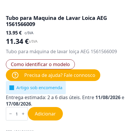
Tubo para Maquina de Lavar Loica AEG
1561566009
13.95
€
c/IVA
11.34
€
s/IVA
Tubo para máquina de lavar loiça AEG 1561566009
Como identificar o modelo
Precisa de ajuda? Fale connosco
Artigo sob encomenda
Entrega estimada: 2 a 6 dias úteis. Entre
11/08/2026
e
17/08/2026
.
Quantidade
de
Adicionar
Tubo
para
Maquina
de