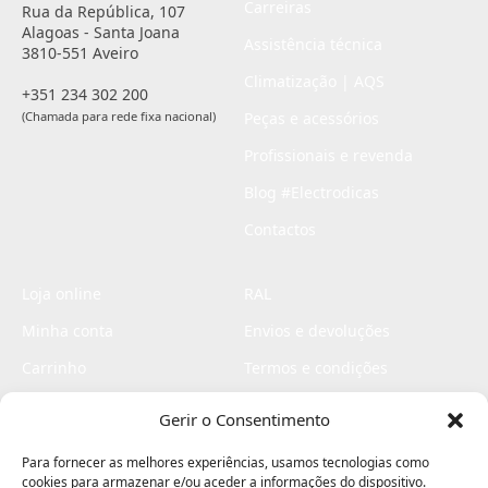
Carreiras
Rua da República, 107
Alagoas - Santa Joana
Assistência técnica
3810-551 Aveiro
Climatização | AQS
+351 234 302 200
(Chamada para rede fixa nacional)
Peças e acessórios
Profissionais e revenda
Blog #Electrodicas
Contactos
Loja online
RAL
Minha conta
Envios e devoluções
Carrinho
Termos e condições
Checkout
Politica de privacidade
Gerir o Consentimento
Profissionais
Livro de reclamações
Para fornecer as melhores experiências, usamos tecnologias como
Livro de elogios
cookies para armazenar e/ou aceder a informações do dispositivo.