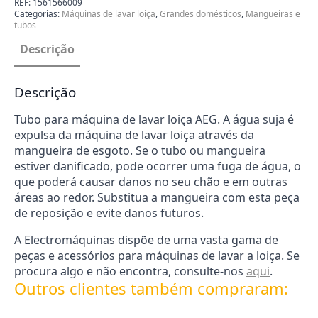
REF:
1561566009
Lavar
Categorias:
Máquinas de lavar loiça
,
Grandes domésticos
,
Mangueiras e
Loica
tubos
AEG
1561566009
Descrição
Descrição
Tubo para máquina de lavar loiça AEG. A água suja é
expulsa da máquina de lavar loiça através da
mangueira de esgoto. Se o tubo ou mangueira
estiver danificado, pode ocorrer uma fuga de água, o
que poderá causar danos no seu chão e em outras
áreas ao redor. Substitua a mangueira com esta peça
de reposição e evite danos futuros.
A Electromáquinas dispõe de uma vasta gama de
peças e acessórios para máquinas de lavar a loiça. Se
procura algo e não encontra, consulte-nos
aqui
.
Outros clientes também compraram: