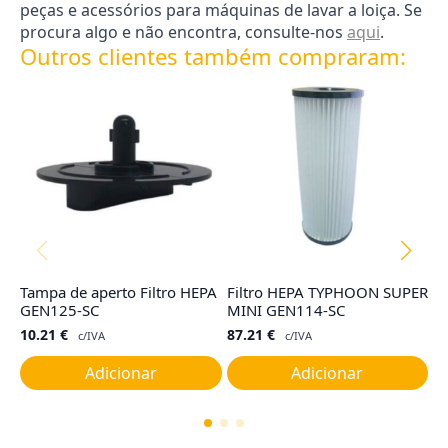
peças e acessórios para máquinas de lavar a loiça. Se
procura algo e não encontra, consulte-nos
aqui
.
Outros clientes também compraram:
Tampa de aperto Filtro HEPA
Filtro HEPA TYPHOON SUPER
Fi
GEN125-SC
MINI GEN114-SC
R
10.21
€
87.21
€
2
c/IVA
c/IVA
Adicionar
Adicionar