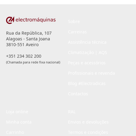
*
Sobre
Carreiras
Rua da República, 107
Alagoas - Santa Joana
Assistência técnica
3810-551 Aveiro
Climatização | AQS
+351 234 302 200
(Chamada para rede fixa nacional)
Peças e acessórios
Profissionais e revenda
Blog #Electrodicas
Contactos
Loja online
RAL
Minha conta
Envios e devoluções
Carrinho
Termos e condições