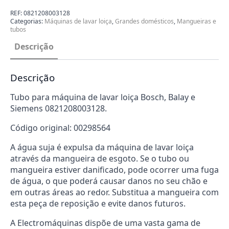
Máquina
de
REF:
0821208003128
Lavar
Categorias:
Máquinas de lavar loiça
,
Grandes domésticos
,
Mangueiras e
Loiça
tubos
Bosch
0821208003128
Descrição
Descrição
Tubo para máquina de lavar loiça Bosch, Balay e
Siemens 0821208003128.
Código original: 00298564
A água suja é expulsa da máquina de lavar loiça
através da mangueira de esgoto. Se o tubo ou
mangueira estiver danificado, pode ocorrer uma fuga
de água, o que poderá causar danos no seu chão e
em outras áreas ao redor. Substitua a mangueira com
esta peça de reposição e evite danos futuros.
A Electromáquinas dispõe de uma vasta gama de