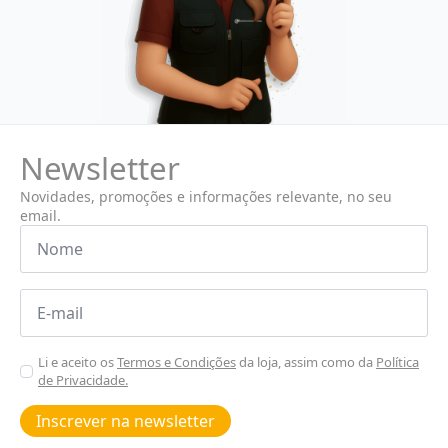
Newsletter
Novidades, promoções e informações relevante, no seu
email.
Nome
*
Email
*
Aceitar
Li e aceito os
Termos e Condições
da loja, assim como da
Política
de Privacidade.
Poiticas
de
Inscrever na newsletter
privacidade