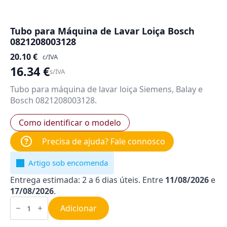
Tubo para Máquina de Lavar Loiça Bosch
0821208003128
20.10
€
c/IVA
16.34
€
s/IVA
Tubo para máquina de lavar loiça Siemens, Balay e
Bosch 0821208003128.
Como identificar o modelo
Precisa de ajuda? Fale connosco
Artigo sob encomenda
Entrega estimada: 2 a 6 dias úteis. Entre
11/08/2026
e
17/08/2026
.
Quantidade
de
Adicionar
Tubo
para