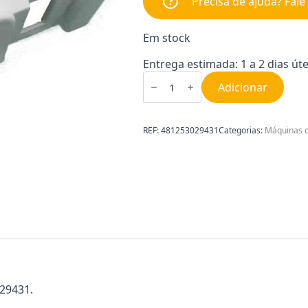
Precisa de ajuda? Fal
Em stock
Entrega estimada: 1 a 2 dias úte
Quantidade
de
Adicionar
Boquilha
para
Máquina
de
REF:
481253029431
Categorias:
Máquinas d
Lavar
Loiça
Whirpool
481253029431
29431.