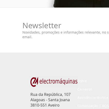
Newsletter
Novidades, promoções e informações relevante, no 
email.
Sobre
Carreiras
Rua da República, 107
Assistência técnica
Alagoas - Santa Joana
3810-551 Aveiro
Climatização | AQS