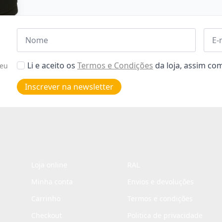
Nome
Emai
*
*
Aceitar
Li e aceito os
Termos e Condições
da loja, assim c
seu
Poiticas
de
Inscrever na newsletter
privacidade
*
Loja online
RAL
Minha conta
Envios e devoluções
Carrinho
Termos e condições
Checkout
Politica de privacidade