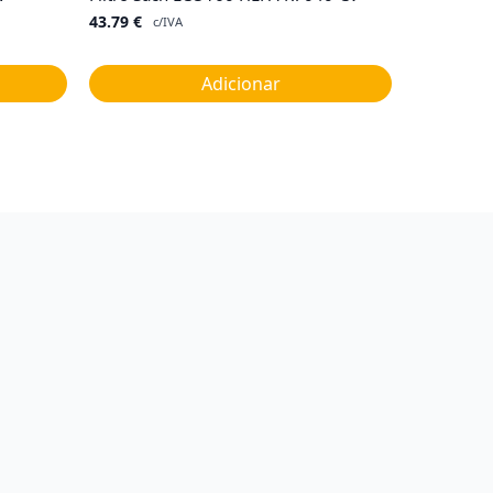
43.79
€
c/IVA
Adicionar