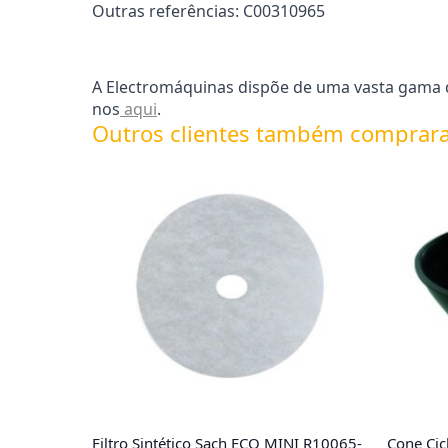
Outras referências: C00310965
A Electromáquinas dispõe de uma vasta gama de
nos
aqui
.
Outros clientes também comprar
Filtro Sintético Sach ECO MINI R10065-
Cone Cic