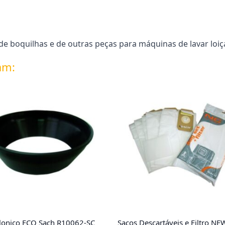
 boquilhas e de outras peças para máquinas de lavar loiça
am:
lonico ECO Sach R10062-SC
Sacos Descartáveis e Filtro NE