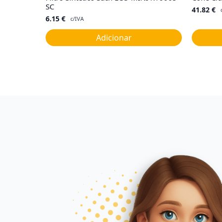
SC
41.82
€
6.15
€
c/IVA
Adicionar