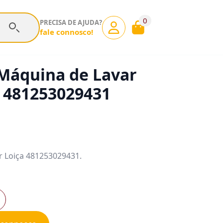
0
PRECISA DE AJUDA?
fale connosco!
 Máquina de Lavar
 481253029431
r Loiça 481253029431.