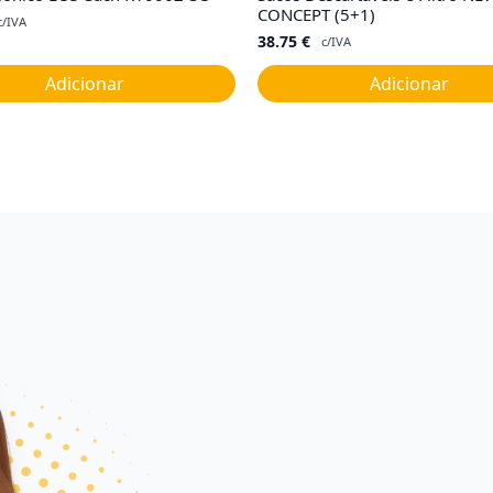
CONCEPT (5+1)
c/IVA
38.75
€
c/IVA
Adicionar
Adicionar