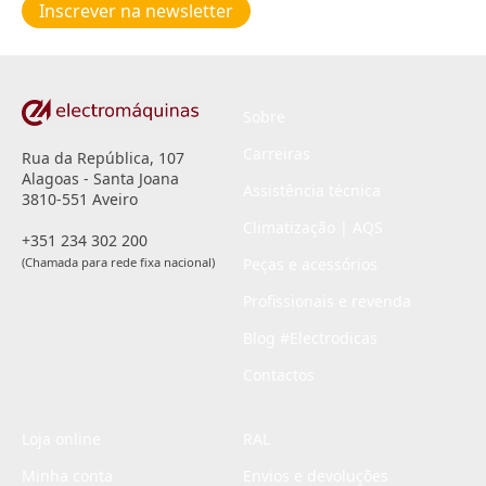
Inscrever na newsletter
privacidade
*
Sobre
Carreiras
Rua da República, 107
Alagoas - Santa Joana
Assistência técnica
3810-551 Aveiro
Climatização | AQS
+351 234 302 200
(Chamada para rede fixa nacional)
Peças e acessórios
Profissionais e revenda
Blog #Electrodicas
Contactos
Loja online
RAL
Minha conta
Envios e devoluções