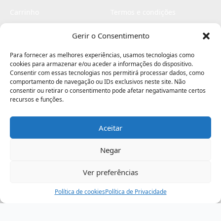
Carrinho
Termos e condições
Checkout
Politica de privacidade
Gerir o Consentimento
Profissionais
Livro de reclamações
Para fornecer as melhores experiências, usamos tecnologias como
Livro de elogios
cookies para armazenar e/ou aceder a informações do dispositivo.
Consentir com essas tecnologias nos permitirá processar dados, como
comportamento de navegação ou IDs exclusivos neste site. Não
consentir ou retirar o consentimento pode afetar negativamante certos
recursos e funções.
Aceitar
Electromaquinas ©2026
Criado por
contágio - agência criativa
Negar
Ver preferências
Procurar
Política de cookies
Assistência
Política de Privacidade
Ajuda
Minha Conta
Passo
de