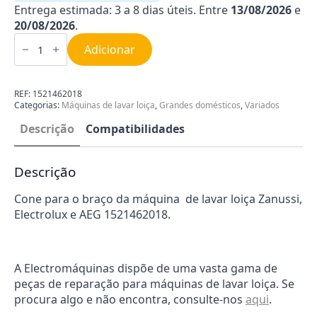
Entrega estimada: 3 a 8 dias úteis. Entre
13/08/2026
e
20/08/2026
.
Quantidade
de
Adicionar
Casquilho
braço
máquina
lavar
REF:
1521462018
loiça
Categorias:
Máquinas de lavar loiça
,
Grandes domésticos
,
Variados
Zanussi
1521462018
Descrição
Compatibilidades
Descrição
Cone para o braço da máquina de lavar loiça Zanussi,
Electrolux e AEG 1521462018.
A Electromáquinas dispõe de uma vasta gama de
peças de reparação para máquinas de lavar loiça. Se
procura algo e não encontra, consulte-nos
aqui
.