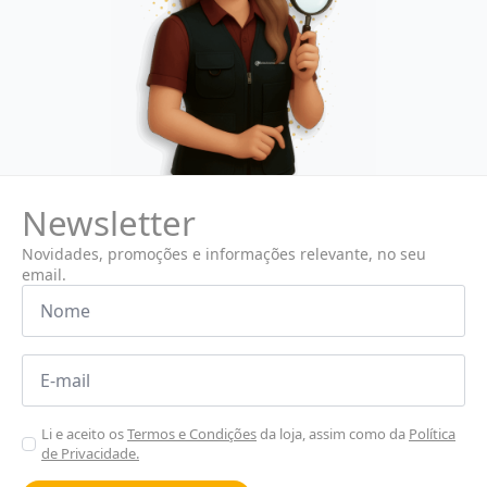
Newsletter
Novidades, promoções e informações relevante, no seu
email.
Nome
*
Email
*
Aceitar
Li e aceito os
Termos e Condições
da loja, assim como da
Política
de Privacidade.
Poiticas
de