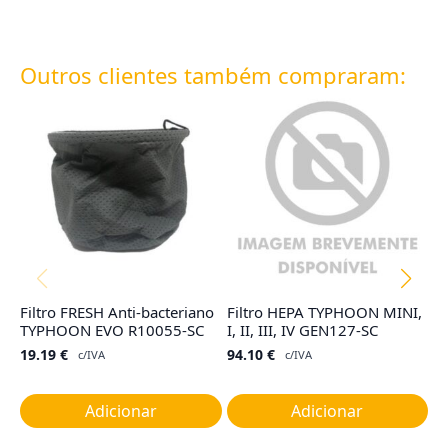
Outros clientes também compraram:
Filtro FRESH Anti-bacteriano
Filtro HEPA TYPHOON MINI,
F
TYPHOON EVO R10055-SC
I, II, III, IV GEN127-SC
R
19.19
€
94.10
€
7
c/IVA
c/IVA
Adicionar
Adicionar