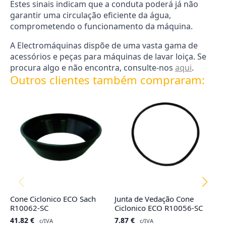
Estes sinais indicam que a conduta poderá já não
garantir uma circulação eficiente da água,
comprometendo o funcionamento da máquina.
A Electromáquinas dispõe de uma vasta gama de
acessórios e peças para máquinas de lavar loiça. Se
procura algo e não encontra, consulte-nos
aqui
.
Outros clientes também compraram:
Cone Ciclonico ECO Sach
Junta de Vedação Cone
Fi
R10062-SC
Ciclonico ECO R10056-SC
R
41.82
€
7.87
€
2
c/IVA
c/IVA