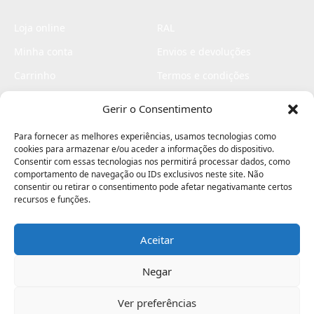
Loja online
RAL
Minha conta
Envios e devoluções
Carrinho
Termos e condições
Checkout
Politica de privacidade
Gerir o Consentimento
Profissionais
Livro de reclamações
Para fornecer as melhores experiências, usamos tecnologias como
Livro de elogios
cookies para armazenar e/ou aceder a informações do dispositivo.
Consentir com essas tecnologias nos permitirá processar dados, como
comportamento de navegação ou IDs exclusivos neste site. Não
consentir ou retirar o consentimento pode afetar negativamante certos
recursos e funções.
Aceitar
Electromaquinas ©2026
Criado por
contágio - agência criativa
Negar
Ver preferências