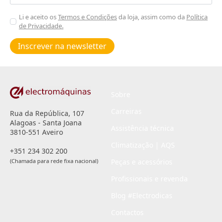
Aceitar
Li e aceito os
Termos e Condições
da loja, assim como da
Política
de Privacidade.
Poiticas
de
Inscrever na newsletter
privacidade
*
Sobre
Carreiras
Rua da República, 107
Alagoas - Santa Joana
Assistência técnica
3810-551 Aveiro
Climatização | AQS
+351 234 302 200
(Chamada para rede fixa nacional)
Peças e acessórios
Profissionais e revenda
Blog #Electrodicas
Contactos