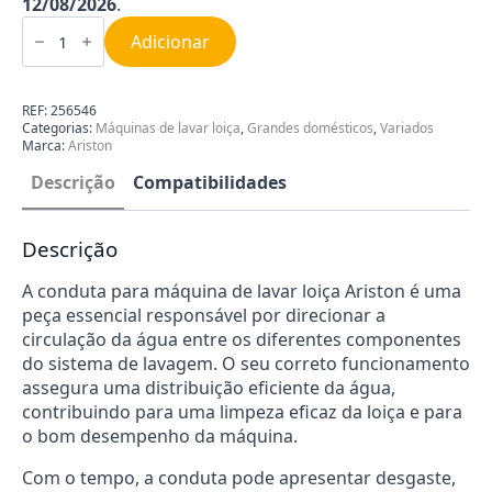
12/08/2026
.
Quantidade
de
Adicionar
Conduta
para
Máquina
de
REF:
256546
Lavar
Categorias:
Máquinas de lavar loiça
,
Grandes domésticos
,
Variados
Loiça
Marca:
Ariston
Ariston
C00256546
Descrição
Compatibilidades
Descrição
A conduta para máquina de lavar loiça Ariston é uma
peça essencial responsável por direcionar a
circulação da água entre os diferentes componentes
do sistema de lavagem. O seu correto funcionamento
assegura uma distribuição eficiente da água,
contribuindo para uma limpeza eficaz da loiça e para
o bom desempenho da máquina.
Com o tempo, a conduta pode apresentar desgaste,