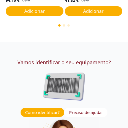
94.10
€
41.82
€
4
c/IVA
c/IVA
Adicionar
Adicionar
Vamos identificar o seu equipamento?
Como identificar?
Preciso de ajuda!