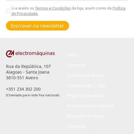
Aceitar
Li e aceito os
Termos e Condições
da loja, assim como da
Política
de Privacidade.
Poiticas
de
Inscrever na newsletter
privacidade
*
Sobre
Carreiras
Rua da República, 107
Alagoas - Santa Joana
Assistência técnica
3810-551 Aveiro
Climatização | AQS
+351 234 302 200
(Chamada para rede fixa nacional)
Peças e acessórios
Profissionais e revenda
Blog #Electrodicas
Contactos