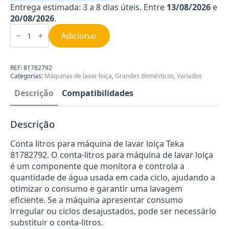
Entrega estimada: 3 a 8 dias úteis. Entre
13/08/2026
e
20/08/2026
.
Quantidade
de
Adicionar
Conta
litros
para
máquina
REF:
81782792
de
Categorias:
Máquinas de lavar loiça
,
Grandes domésticos
,
Variados
lavar
loiça
Descrição
Compatibilidades
Teka
81782792
Descrição
Conta litros para máquina de lavar loiça Teka
81782792. O conta-litros para máquina de lavar loiça
é um componente que monitora e controla a
quantidade de água usada em cada ciclo, ajudando a
otimizar o consumo e garantir uma lavagem
eficiente. Se a máquina apresentar consumo
irregular ou ciclos desajustados, pode ser necessário
substituir o conta-litros.