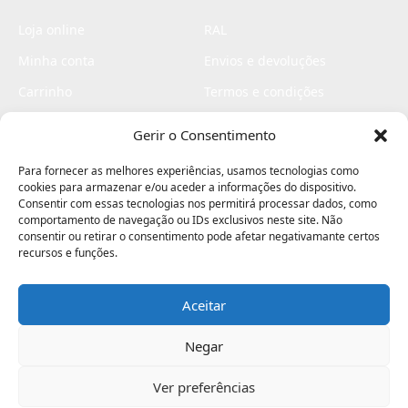
Loja online
RAL
Minha conta
Envios e devoluções
Carrinho
Termos e condições
Checkout
Politica de privacidade
Gerir o Consentimento
Profissionais
Livro de reclamações
Para fornecer as melhores experiências, usamos tecnologias como
Livro de elogios
cookies para armazenar e/ou aceder a informações do dispositivo.
Consentir com essas tecnologias nos permitirá processar dados, como
comportamento de navegação ou IDs exclusivos neste site. Não
consentir ou retirar o consentimento pode afetar negativamante certos
recursos e funções.
Aceitar
Electromaquinas ©2026
Criado por
contágio - agência criativa
Negar
Ver preferências