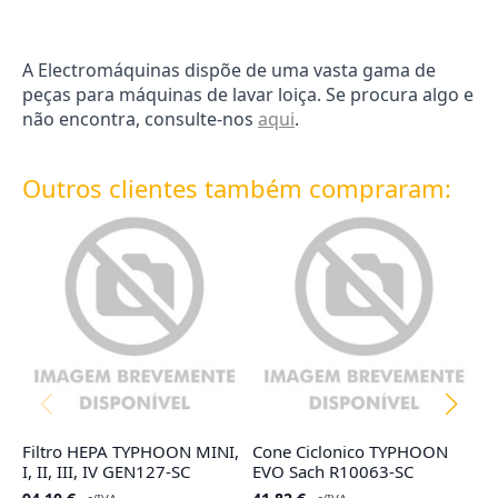
A Electromáquinas dispõe de uma vasta gama de
peças para máquinas de lavar loiça. Se procura algo e
não encontra, consulte-nos
aqui
.
Outros clientes também compraram:
Filtro HEPA TYPHOON MINI,
Cone Ciclonico TYPHOON
F
I, II, III, IV GEN127-SC
EVO Sach R10063-SC
G