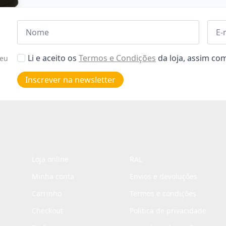
Nome
Emai
*
*
Aceitar
Li e aceito os
Termos e Condições
da loja, assim c
seu
Poiticas
de
Inscrever na newsletter
privacidade
*
Loja online
RAL
Minha conta
Envios e devoluções
Carrinho
Termos e condições
Checkout
Politica de privacidade