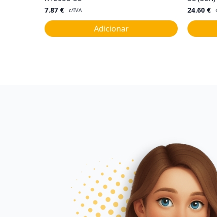
7.87
€
24.60
€
c/IVA
Adicionar