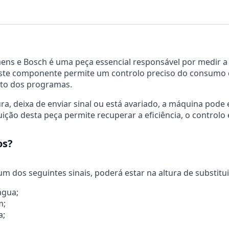
|
Bosch
00611317
emens e Bosch é uma peça essencial responsável por medir 
ste componente permite um controlo preciso do consumo de
nto dos programas.
ura, deixa de enviar sinal ou está avariado, a máquina pode
tuição desta peça permite recuperar a eficiência, o contr
os?
m dos seguintes sinais, poderá estar na altura de substituir
água;
m;
a;