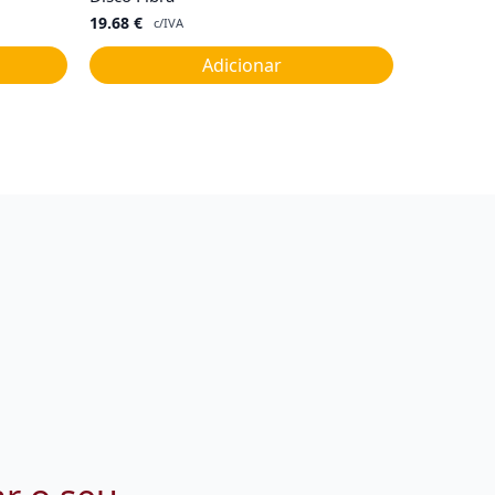
19.68
€
c/IVA
Adicionar