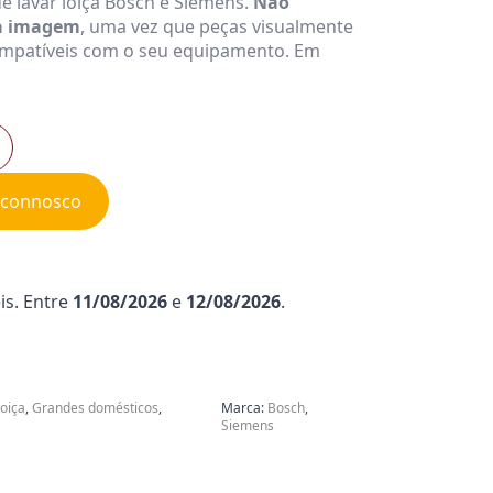
e lavar loiça Bosch e Siemens.
Não
la imagem
, uma vez que peças visualmente
mpatíveis com o seu equipamento. Em
e connosco
is. Entre
11/08/2026
e
12/08/2026
.
loiça
,
Grandes domésticos
,
Marca:
Bosch
,
Siemens