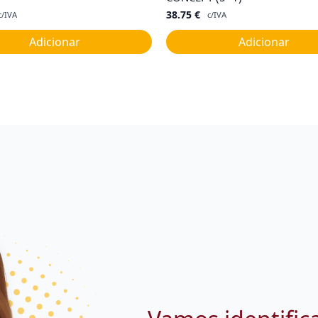
38.75
€
c/IVA
c/IVA
Adicionar
Adicionar