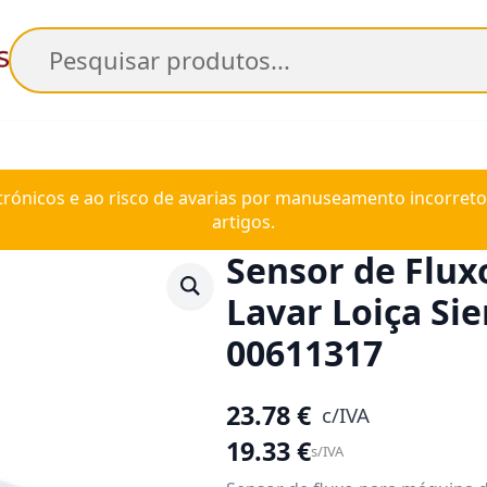
Pesquisar
trónicos e ao risco de avarias por manuseamento incorreto
artigos.
Sensor de Flux
Lavar Loiça Si
00611317
23.78
€
c/IVA
19.33
€
s/IVA