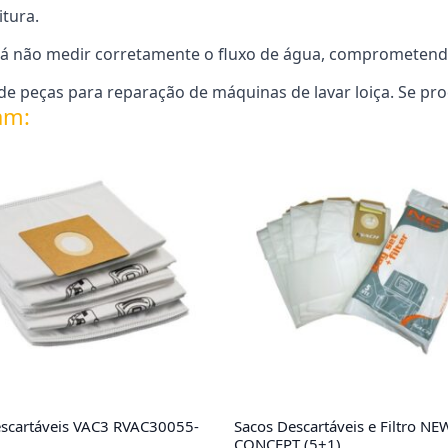
itura.
rá já não medir corretamente o fluxo de água, compromete
e peças para reparação de máquinas de lavar loiça. Se pro
am:
escartáveis VAC3 RVAC30055-
Sacos Descartáveis e Filtro NE
CONCEPT (5+1)