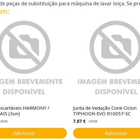
 peças de substituição para máquina de lavar loiça. Se pr
am:
escartáveis HARMONY /
Junta de Vedação Cone Ciclon
AIS (3un)
TYPHOON EVO R10057-SC
7.87
€
c/IVA
c/IVA
Adicionar
Adicionar