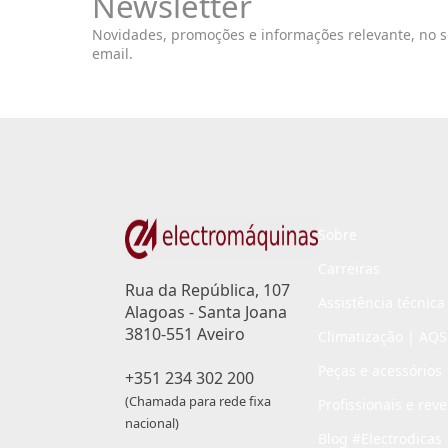
Newsletter
Novidades, promoções e informações relevante, no 
email.
Sobre
Carreiras
Rua da República, 107
Assistência técnica
Alagoas - Santa Joana
3810-551 Aveiro
Climatização | AQS
Peças e acessórios
+351 234 302 200
(Chamada para rede fixa
Profissionais e rev
nacional)
Blog #Electrodicas