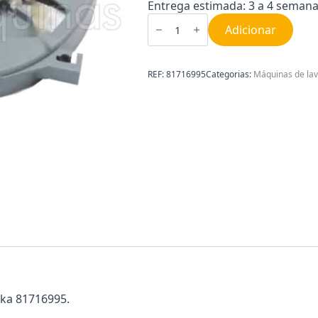
Entrega estimada: 3 a 4 semana
Quantidade
de
Adicionar
Sensor
da
porta
Teka
REF:
81716995
Categorias:
Máquinas de lav
81716995
eka 81716995.