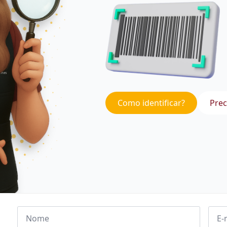
Como identificar?
Prec
Nome
Emai
*
*