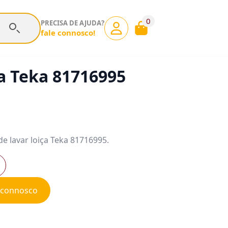
0
PRECISA DE AJUDA?
fale connosco!
a Teka 81716995
e lavar loiça Teka 81716995.
e connosco