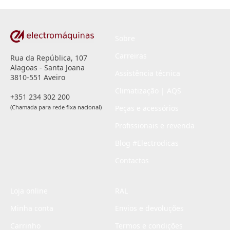
*
Sobre
Carreiras
Rua da República, 107
Alagoas - Santa Joana
Assistência técnica
3810-551 Aveiro
Climatização | AQS
+351 234 302 200
(Chamada para rede fixa nacional)
Peças e acessórios
Profissionais e revenda
Blog #Electrodicas
Contactos
Loja online
RAL
Minha conta
Envios e devoluções
Carrinho
Termos e condições