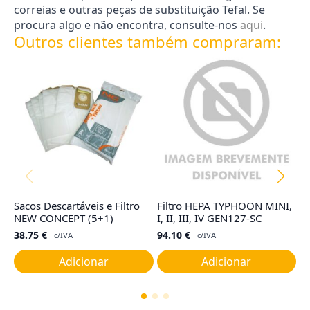
correias e outras peças de substituição Tefal. Se
procura algo e não encontra, consulte-nos
aqui
.
Outros clientes também compraram:
Sacos Descartáveis e Filtro
Filtro HEPA TYPHOON MINI,
F
NEW CONCEPT (5+1)
I, II, III, IV GEN127-SC
1
38.75
€
94.10
€
5
c/IVA
c/IVA
Adicionar
Adicionar