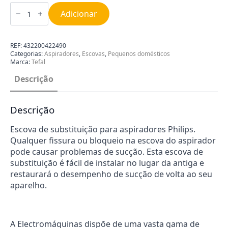
Quantidade
de
Adicionar
Escova
de
Aspirador
Philips
REF:
432200422490
432200422490
Categorias:
Aspiradores
,
Escovas
,
Pequenos domésticos
Marca:
Tefal
Descrição
Descrição
Escova de substituição para aspiradores Philips.
Qualquer fissura ou bloqueio na escova do aspirador
pode causar problemas de sucção. Esta escova de
substituição é fácil de instalar no lugar da antiga e
restaurará o desempenho de sucção de volta ao seu
aparelho.
A Electromáquinas dispõe de uma vasta gama de