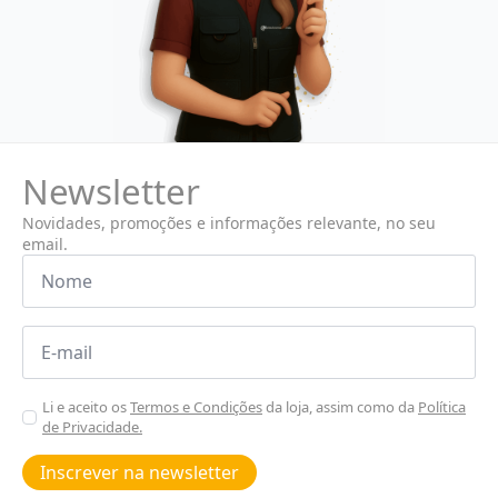
Newsletter
Novidades, promoções e informações relevante, no seu
email.
Nome
*
Email
*
Aceitar
Li e aceito os
Termos e Condições
da loja, assim como da
Política
de Privacidade.
Poiticas
de
Inscrever na newsletter
privacidade