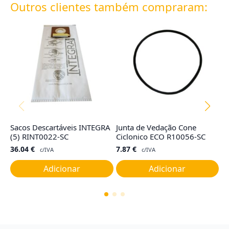
Outros clientes também compraram:
Sacos Descartáveis INTEGRA
Junta de Vedação Cone
Fi
(5) RINT0022-SC
Ciclonico ECO R10056-SC
ba
36.04
€
7.87
€
1
c/IVA
c/IVA
Adicionar
Adicionar