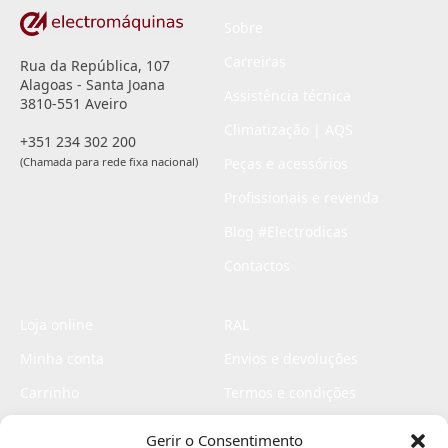
Sobre
Carreiras
Rua da República, 107
Alagoas - Santa Joana
Assistência técnica
3810-551 Aveiro
Climatização | AQS
+351 234 302 200
(Chamada para rede fixa nacional)
Peças e acessórios
Profissionais e revenda
Blog #Electrodicas
Contactos
Loja online
RAL
Minha conta
Envios e devoluções
Carrinho
Termos e condições
Checkout
Politica de privacidade
Gerir o Consentimento