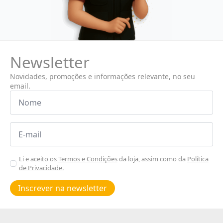
Newsletter
Novidades, promoções e informações relevante, no seu
email.
Nome
*
Email
*
Aceitar
Li e aceito os
Termos e Condições
da loja, assim como da
Política
de Privacidade.
Poiticas
de
Inscrever na newsletter
privacidade
*